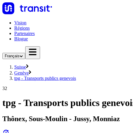
Vision
Régions
Partenaires
Blogue
Français
Suisse
Genève
tpg - Transports publics genevois
32
tpg - Transports publics genevoi
Thônex, Sous-Moulin - Jussy, Monniaz