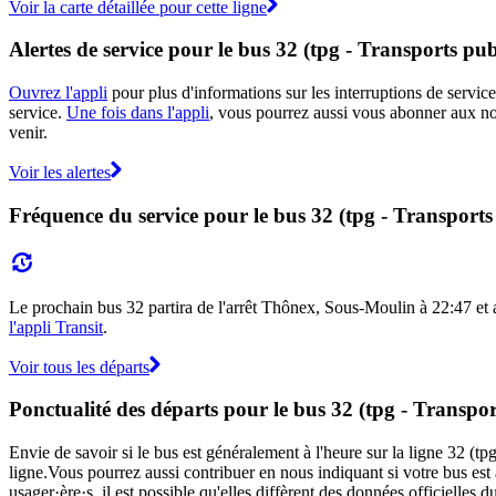
Voir la carte détaillée pour cette ligne
Alertes de service pour le bus 32 (tpg - Transports pub
Ouvrez l'appli
pour plus d'informations sur les interruptions de service
service.
Une fois dans l'appli
, vous pourrez aussi vous abonner aux not
venir.
Voir les alertes
Fréquence du service pour le bus 32 (tpg - Transports
Le prochain bus 32 partira de l'arrêt Thônex, Sous-Moulin à 22:47 et arr
l'appli Transit
.
Voir tous les départs
Ponctualité des départs pour le bus 32 (tpg - Transpor
Envie de savoir si le bus est généralement à l'heure sur la ligne 32 (
ligne.Vous pourrez aussi contribuer en nous indiquant si votre bus est 
usager·ère·s, il est possible qu'elles diffèrent des données officielles 