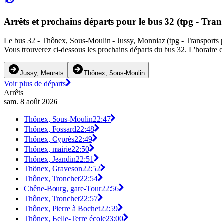
Arrêts et prochains départs pour le bus 32 (tpg - Tran
Le bus 32 - Thônex, Sous-Moulin - Jussy, Monniaz (tpg - Transports pub
Vous trouverez ci-dessous les prochains départs du bus 32. L'horaire c
Jussy, Meurets
Thônex, Sous-Moulin
Voir plus de départs
Arrêts
sam. 8 août 2026
Thônex, Sous-Moulin
22:47
Thônex, Fossard
22:48
Thônex, Cyprès
22:49
Thônex, mairie
22:50
Thônex, Jeandin
22:51
Thônex, Graveson
22:52
Thônex, Tronchet
22:54
Chêne-Bourg, gare-Tour
22:56
Thônex, Tronchet
22:57
Thônex, Pierre à Bochet
22:59
Thônex, Belle-Terre école
23:00