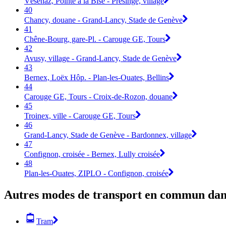
Vésenaz, Pointe à la Bise - Presinge, village
40
Chancy, douane - Grand-Lancy, Stade de Genève
41
Chêne-Bourg, gare-Pl. - Carouge GE, Tours
42
Avusy, village - Grand-Lancy, Stade de Genève
43
Bernex, Loëx Hôp. - Plan-les-Ouates, Bellins
44
Carouge GE, Tours - Croix-de-Rozon, douane
45
Troinex, ville - Carouge GE, Tours
46
Grand-Lancy, Stade de Genève - Bardonnex, village
47
Confignon, croisée - Bernex, Lully croisée
48
Plan-les-Ouates, ZIPLO - Confignon, croisée
Autres modes de transport en commun dan
Tram