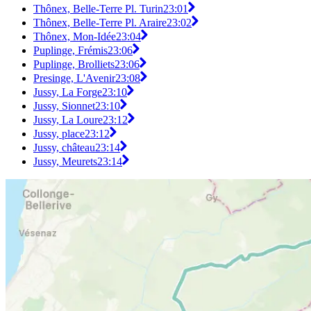
Thônex, Belle-Terre Pl. Turin
23:01
Thônex, Belle-Terre Pl. Araire
23:02
Thônex, Mon-Idée
23:04
Puplinge, Frémis
23:06
Puplinge, Brolliets
23:06
Presinge, L'Avenir
23:08
Jussy, La Forge
23:10
Jussy, Sionnet
23:10
Jussy, La Loure
23:12
Jussy, place
23:12
Jussy, château
23:14
Jussy, Meurets
23:14