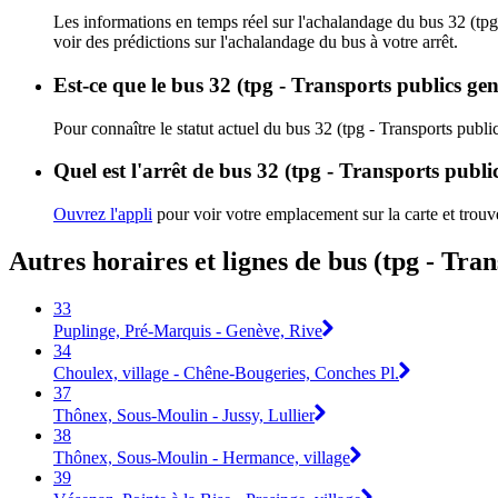
Les informations en temps réel sur l'achalandage du bus 32 (tpg
voir des prédictions sur l'achalandage du bus à votre arrêt.
Est-ce que le bus 32 (tpg - Transports publics gen
Pour connaître le statut actuel du bus 32 (tpg - Transports publ
Quel est l'arrêt de bus 32 (tpg - Transports publi
Ouvrez l'appli
pour voir votre emplacement sur la carte et trouve
Autres horaires et lignes de bus (tpg - Tra
33
Puplinge, Pré-Marquis - Genève, Rive
34
Choulex, village - Chêne-Bougeries, Conches Pl.
37
Thônex, Sous-Moulin - Jussy, Lullier
38
Thônex, Sous-Moulin - Hermance, village
39