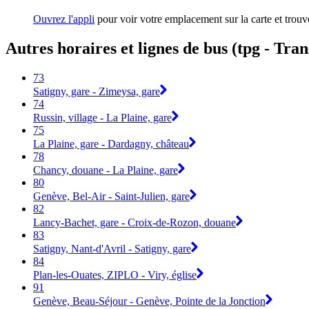
Ouvrez l'appli
pour voir votre emplacement sur la carte et trouve
Autres horaires et lignes de bus (tpg - Tra
73
Satigny, gare - Zimeysa, gare
74
Russin, village - La Plaine, gare
75
La Plaine, gare - Dardagny, château
78
Chancy, douane - La Plaine, gare
80
Genève, Bel-Air - Saint-Julien, gare
82
Lancy-Bachet, gare - Croix-de-Rozon, douane
83
Satigny, Nant-d'Avril - Satigny, gare
84
Plan-les-Ouates, ZIPLO - Viry, église
91
Genève, Beau-Séjour - Genève, Pointe de la Jonction