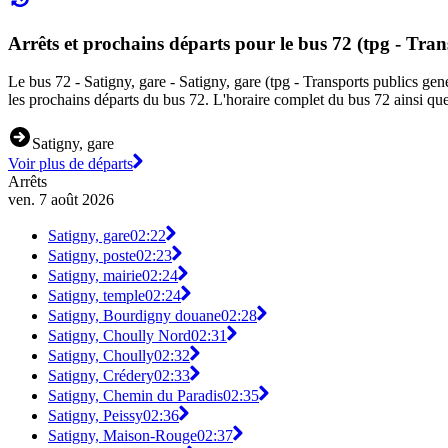
Arrêts et prochains départs pour le bus 72 (tpg - Tran
Le bus 72 - Satigny, gare - Satigny, gare (tpg - Transports publics gene
les prochains départs du bus 72. L'horaire complet du bus 72 ainsi que
Satigny, gare
Voir plus de départs
Arrêts
ven. 7 août 2026
Satigny, gare
02:22
Satigny, poste
02:23
Satigny, mairie
02:24
Satigny, temple
02:24
Satigny, Bourdigny douane
02:28
Satigny, Choully Nord
02:31
Satigny, Choully
02:32
Satigny, Crédery
02:33
Satigny, Chemin du Paradis
02:35
Satigny, Peissy
02:36
Satigny, Maison-Rouge
02:37