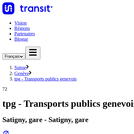
Vision
Régions
Partenaires
Blogue
Français
Suisse
Genève
tpg - Transports publics genevois
72
tpg - Transports publics genevoi
Satigny, gare - Satigny, gare