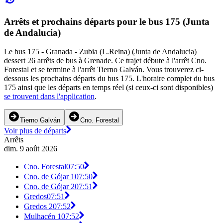
Arrêts et prochains départs pour le bus 175 (Junta
de Andalucia)
Le bus 175 - Granada - Zubia (L.Reina) (Junta de Andalucia)
dessert 26 arrêts de bus à Grenade. Ce trajet débute à l'arrêt Cno.
Forestal et se termine à l'arrêt Tierno Galván. Vous trouverez ci-
dessous les prochains départs du bus 175. L'horaire complet du bus
175 ainsi que les départs en temps réel (si ceux-ci sont disponibles)
se trouvent dans l'application
.
Tierno Galván
Cno. Forestal
Voir plus de départs
Arrêts
dim. 9 août 2026
Cno. Forestal
07:50
Cno. de Gójar 1
07:50
Cno. de Gójar 2
07:51
Gredos
07:51
Gredos 2
07:52
Mulhacén 1
07:52