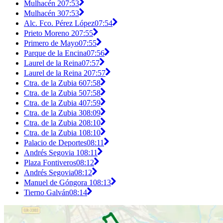
Mulhacén 2
07:53
Mulhacén 3
07:53
Alc. Fco. Pérez López
07:54
Prieto Moreno 2
07:55
Primero de Mayo
07:55
Parque de la Encina
07:56
Laurel de la Reina
07:57
Laurel de la Reina 2
07:57
Ctra. de la Zubia 6
07:58
Ctra. de la Zubia 5
07:58
Ctra. de la Zubia 4
07:59
Ctra. de la Zubia 3
08:09
Ctra. de la Zubia 2
08:10
Ctra. de la Zubia 1
08:10
Palacio de Deportes
08:11
Andrés Segovia 1
08:11
Plaza Fontiveros
08:12
Andrés Segovia
08:12
Manuel de Góngora 1
08:13
Tierno Galván
08:14