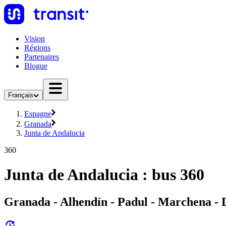
Vision
Régions
Partenaires
Blogue
Français
Espagne
Granada
Junta de Andalucia
360
Junta de Andalucia : bus 360
Granada - Alhendín - Padul - Marchena - D