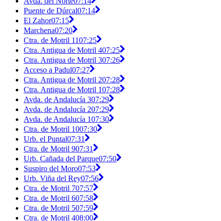
Avda. del Norte
07:14
Puente de Dúrcal
07:14
El Zahor
07:15
Marchena
07:20
Ctra. de Motril 11
07:25
Ctra. Antigua de Motril 4
07:25
Ctra. Antigua de Motril 3
07:26
Acceso a Padul
07:27
Ctra. Antigua de Motril 2
07:28
Ctra. Antigua de Motril 1
07:28
Avda. de Andalucía 3
07:29
Avda. de Andalucía 2
07:29
Avda. de Andalucía 1
07:30
Ctra. de Motril 10
07:30
Urb. el Puntal
07:31
Ctra. de Motril 9
07:31
Urb. Cañada del Parque
07:50
Suspiro del Moro
07:53
Urb. Viña del Rey
07:56
Ctra. de Motril 7
07:57
Ctra. de Motril 6
07:58
Ctra. de Motril 5
07:59
Ctra. de Motril 4
08:00