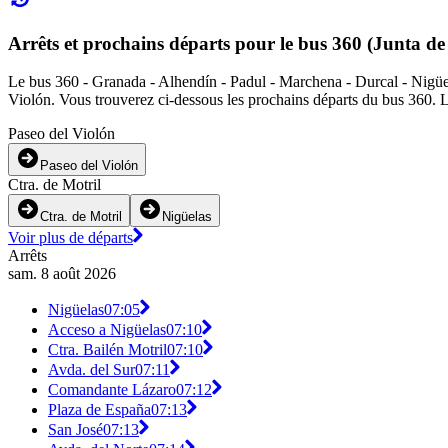
Arrêts et prochains départs pour le bus 360 (Junta d
Le bus 360 - Granada - Alhendín - Padul - Marchena - Durcal - Nigüelas
Violón. Vous trouverez ci-dessous les prochains départs du bus 360. L'
Paseo del Violón
Paseo del Violón
Ctra. de Motril
Ctra. de Motril
Nigüelas
Voir plus de départs
Arrêts
sam. 8 août 2026
Nigüelas
07:05
Acceso a Nigüelas
07:10
Ctra. Bailén Motril
07:10
Avda. del Sur
07:11
Comandante Lázaro
07:12
Plaza de España
07:13
San José
07:13