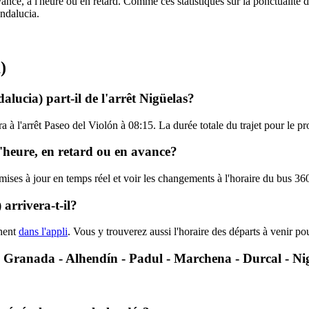
ance, à l'heure ou en retard. Comme ces statistiques sur la ponctualité de
Andalucia.
)
lucia) part-il de l'arrêt Nigüelas?
ra à l'arrêt Paseo del Violón à 08:15. La durée totale du trajet pour le 
l'heure, en retard ou en avance?
 mises à jour en temps réel et voir les changements à l'horaire du bus 3
arrivera-t-il?
chent
dans l'appli
. Vous y trouverez aussi l'horaire des départs à venir po
0 - Granada - Alhendín - Padul - Marchena - Durcal - Ni