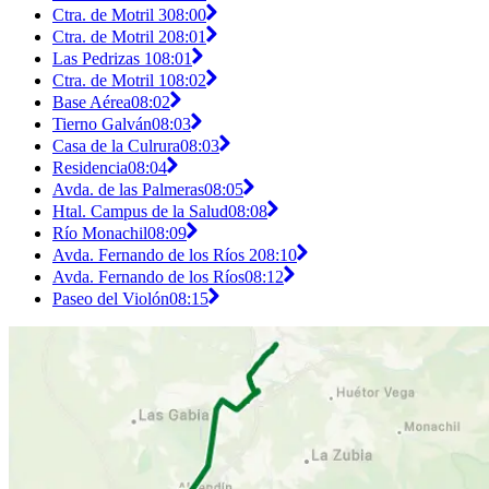
Ctra. de Motril 3
08:00
Ctra. de Motril 2
08:01
Las Pedrizas 1
08:01
Ctra. de Motril 1
08:02
Base Aérea
08:02
Tierno Galván
08:03
Casa de la Culrura
08:03
Residencia
08:04
Avda. de las Palmeras
08:05
Htal. Campus de la Salud
08:08
Río Monachil
08:09
Avda. Fernando de los Ríos 2
08:10
Avda. Fernando de los Ríos
08:12
Paseo del Violón
08:15