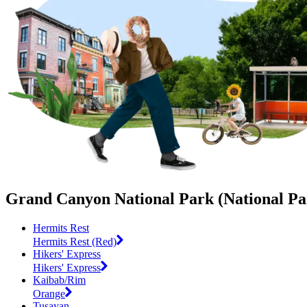
Grand Canyon National Park (National Par
Hermits Rest
Hermits Rest (Red)
Hikers' Express
Hikers' Express
Kaibab/Rim
Orange
Tusayan