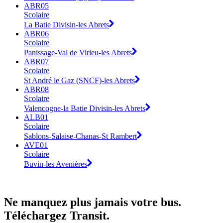
ABR05
Scolaire
La Batie Divisin-les Abrets
ABR06
Scolaire
Panissage-Val de Virieu-les Abrets
ABR07
Scolaire
St André le Gaz (SNCF)-les Abrets
ABR08
Scolaire
Valencogne-la Batie Divisin-les Abrets
ALB01
Scolaire
Sablons-Salaise-Chanas-St Rambert
AVE01
Scolaire
Buvin-les Avenières
Ne manquez plus jamais votre bus.
Téléchargez Transit.