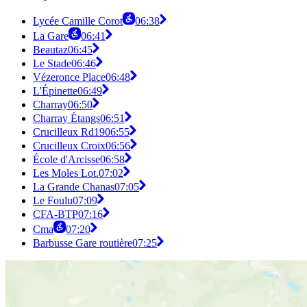
Lycée Camille Corot
06:38
La Gare
06:41
Beautaz
06:45
Le Stade
06:46
Vézeronce Place
06:48
L'Épinette
06:49
Charray
06:50
Charray Étangs
06:51
Crucilleux Rd19
06:55
Crucilleux Croix
06:56
École d'Arcisse
06:58
Les Moles Lot.
07:02
La Grande Chanas
07:05
Le Foulu
07:09
CFA-BTP
07:16
Cma
07:20
Barbusse Gare routière
07:25