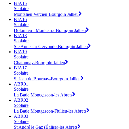
BJA15
Scolaire
Montalieu Vercieu-Bourgoin Jallieu
BJA16
Scolaire
Dolomieu - Montcarra-Bourgoin Jallieu
BJA18
Scolaire
Ste Anne sur Gervonde-Bourgoin Jallieu
BJA19
Scolaire
Chatonnay-Bourgoin Jallieu
BJA17
Scolaire
St Jean de Bournay-Bourgoin Jallieu
ABR01
Scolaire
La Batie Montgascon-les Abrets
ABR02
Scolaire
La Batie Montgascon-Fitilieu-les Abrets
ABR03
Scolaire
St André le Gaz (Église)-les Abrets