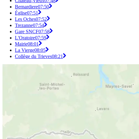
Château-Vieux
07:48
Bernardiere
07:50
Église
07:51
Les Oches
07:52
Trezanne
07:54
Gare SNCF
07:58
L'Oratoire
07:59
Mairie
08:01
La Vierge
08:05
Collège du Trieves
08:21