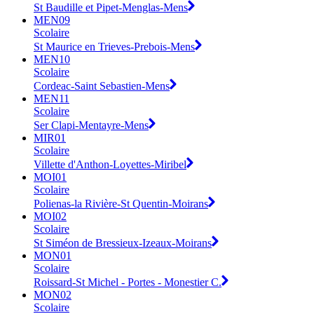
St Baudille et Pipet-Menglas-Mens
MEN09
Scolaire
St Maurice en Trieves-Prebois-Mens
MEN10
Scolaire
Cordeac-Saint Sebastien-Mens
MEN11
Scolaire
Ser Clapi-Mentayre-Mens
MIR01
Scolaire
Villette d'Anthon-Loyettes-Miribel
MOI01
Scolaire
Polienas-la Rivière-St Quentin-Moirans
MOI02
Scolaire
St Siméon de Bressieux-Izeaux-Moirans
MON01
Scolaire
Roissard-St Michel - Portes - Monestier C.
MON02
Scolaire