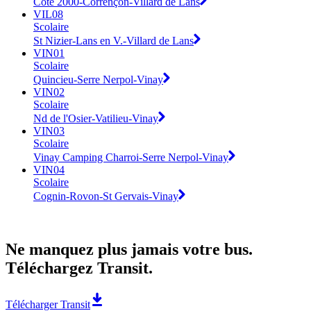
Cote 2000-Corrençon-Villard de Lans
VIL08
Scolaire
St Nizier-Lans en V.-Villard de Lans
VIN01
Scolaire
Quincieu-Serre Nerpol-Vinay
VIN02
Scolaire
Nd de l'Osier-Vatilieu-Vinay
VIN03
Scolaire
Vinay Camping Charroi-Serre Nerpol-Vinay
VIN04
Scolaire
Cognin-Rovon-St Gervais-Vinay
Ne manquez plus jamais votre bus.
Téléchargez Transit.
Télécharger Transit