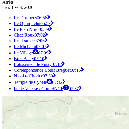
Arrêts
mar. 1 sept. 2026
Les Granges
06:56
Le Quinquelin
06:58
Le Plan Nord
06:59
Chez Roux
07:02
Les Dames
07:06
Le Michalin
07:07
Le Village
07:09
Bois Balay
07:10
Lotissement le Pinay
07:12
Correspondance Louis Breguet
07:15
Nicolas Chorier
07:30
Temple de Cybele
07:32
Petite Vitesse / Gare SNCF
07:37