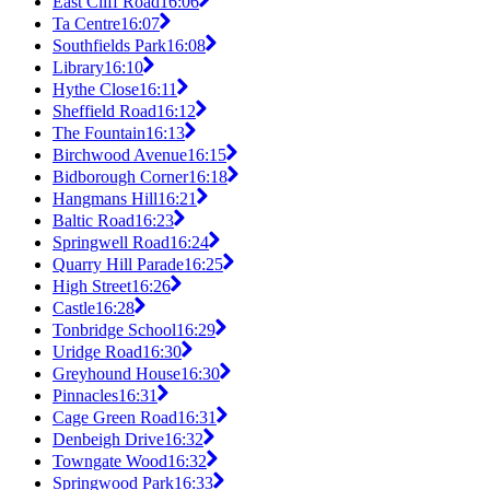
East Cliff Road
16:06
Ta Centre
16:07
Southfields Park
16:08
Library
16:10
Hythe Close
16:11
Sheffield Road
16:12
The Fountain
16:13
Birchwood Avenue
16:15
Bidborough Corner
16:18
Hangmans Hill
16:21
Baltic Road
16:23
Springwell Road
16:24
Quarry Hill Parade
16:25
High Street
16:26
Castle
16:28
Tonbridge School
16:29
Uridge Road
16:30
Greyhound House
16:30
Pinnacles
16:31
Cage Green Road
16:31
Denbeigh Drive
16:32
Towngate Wood
16:32
Springwood Park
16:33