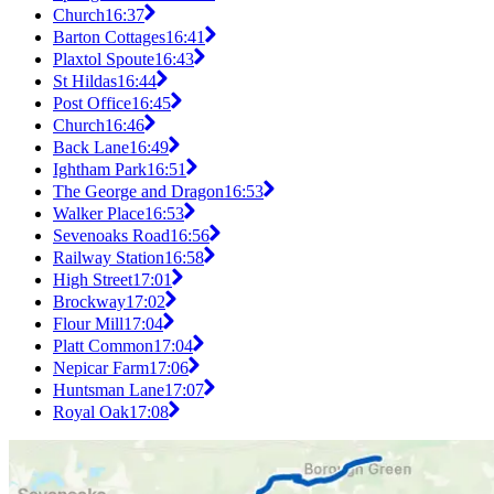
Church
16:37
Barton Cottages
16:41
Plaxtol Spoute
16:43
St Hildas
16:44
Post Office
16:45
Church
16:46
Back Lane
16:49
Ightham Park
16:51
The George and Dragon
16:53
Walker Place
16:53
Sevenoaks Road
16:56
Railway Station
16:58
High Street
17:01
Brockway
17:02
Flour Mill
17:04
Platt Common
17:04
Nepicar Farm
17:06
Huntsman Lane
17:07
Royal Oak
17:08