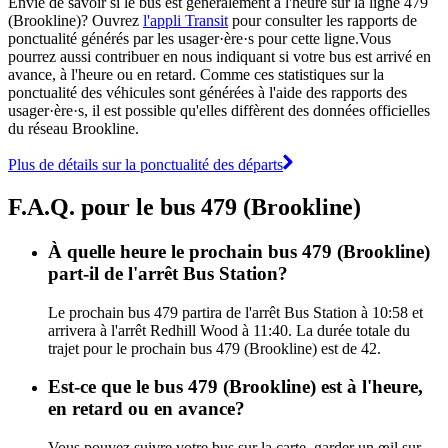
Envie de savoir si le bus est généralement à l'heure sur la ligne 479
(Brookline)? Ouvrez
l'appli Transit
pour consulter les rapports de
ponctualité générés par les usager·ère·s pour cette ligne.Vous
pourrez aussi contribuer en nous indiquant si votre bus est arrivé en
avance, à l'heure ou en retard. Comme ces statistiques sur la
ponctualité des véhicules sont générées à l'aide des rapports des
usager·ère·s, il est possible qu'elles diffèrent des données officielles
du réseau Brookline.
Plus de détails sur la ponctualité des départs
F.A.Q. pour le bus 479 (Brookline)
À quelle heure le prochain bus 479 (Brookline)
part-il de l'arrêt Bus Station?
Le prochain bus 479 partira de l'arrêt Bus Station à 10:58 et
arrivera à l'arrêt Redhill Wood à 11:40. La durée totale du
trajet pour le prochain bus 479 (Brookline) est de 42.
Est-ce que le bus 479 (Brookline) est à l'heure,
en retard ou en avance?
Vous pouvez suivre votre bus sur la carte, garder un œil sur