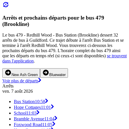
Arrêts et prochains départs pour le bus 479
(Brookline)
Le bus 479 - Redhill Wood - Bus Station (Brookline) dessert 32
arrêts de bus à Guildford. Ce trajet débute à l'arrêt Bus Station et se
termine à l'arrêt Redhill Wood. Vous trouverez ci-dessous les
prochains départs du bus 479. L'horaire complet du bus 479 ainsi
que les départs en temps réel (si ceux-ci sont disponibles)
se trouvent
dans l'application
.
New Ash Green
Bluewater
Voir plus de départs
Arrêts
ven. 7 août 2026
Bus Station
10:58
Hope Cottages
11:01
School
11:03
Bramble Avenue
11:04
Foxwood Road
11:05