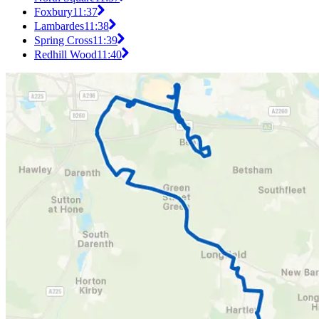
Foxbury
11:37
Lambardes
11:38
Spring Cross
11:39
Redhill Wood
11:40