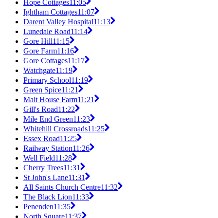
Hope Cottages
11:05
Ightham Cottages
11:07
Darent Valley Hospital
11:13
Lunedale Road
11:14
Gore Hill
11:15
Gore Farm
11:16
Gore Cottages
11:17
Watchgate
11:19
Primary School
11:19
Green Spice
11:21
Malt House Farm
11:21
Gill's Road
11:22
Mile End Green
11:23
Whitehill Crossroads
11:25
Essex Road
11:25
Railway Station
11:26
Well Field
11:28
Cherry Trees
11:31
St John's Lane
11:31
All Saints Church Centre
11:32
The Black Lion
11:33
Penenden
11:35
North Square
11:37