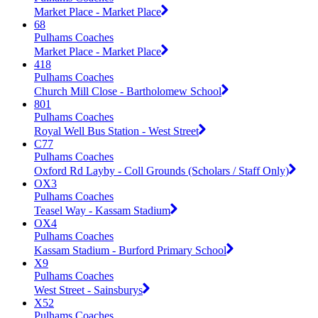
Market Place - Market Place
68
Pulhams Coaches
Market Place - Market Place
418
Pulhams Coaches
Church Mill Close - Bartholomew School
801
Pulhams Coaches
Royal Well Bus Station - West Street
C77
Pulhams Coaches
Oxford Rd Layby - Coll Grounds (Scholars / Staff Only)
OX3
Pulhams Coaches
Teasel Way - Kassam Stadium
OX4
Pulhams Coaches
Kassam Stadium - Burford Primary School
X9
Pulhams Coaches
West Street - Sainsburys
X52
Pulhams Coaches