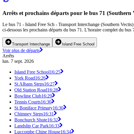
Arrêts et prochains départs pour le bus 71 (Southern V
Le bus 71 - Island Free Sch - Transport Interchange (Southern Vectis) d
ci-dessous les prochains départs du bus 71. L'horaire complet du bus 7
Transport Interchange
Island Free School
Voir plus de départs
Arrêts
lun. 7 sept. 2026
Island Free School
16:25
York Road
16:26
St Albans Steps
16:27
Old Station Road
16:28
Bowling Club
16:29
Tennis Courts
16:30
St Boniface Primary
16:30
Chimney Steps
16:31
Bonchurch Shute
16:32
Landslip Car Park
16:33
Luccombe Chine House
16:34