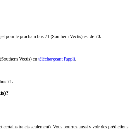
ajet pour le prochain bus 71 (Southern Vectis) est de 70.
1 (Southern Vectis) en
téléchargeant l'appli
.
 bus 71.
is)?
et certains trajets seulement). Vous pourrez aussi y voir des prédictions