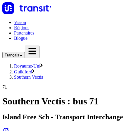
Vision
Régions
Partenaires
Blogue
Français
Royaume-Uni
Guildford
Southern Vectis
71
Southern Vectis : bus 71
Island Free Sch - Transport Interchange