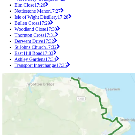
Elm Close
17:26
Nettlestone Manor
17:27
Isle of Wight Distillery
17:28
Bullen Cross
17:29
Woodland Close
17:30
Thornton Cross
17:31
Derwent Drive
17:32
St Johns Church
17:32
East Hill Road
17:33
Ashley Gardens
17:34
Transport Interchange
17:35