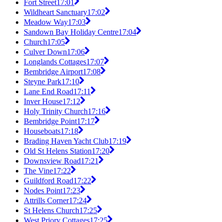
Fort Street
17:01
Wildheart Sanctuary
17:02
Meadow Way
17:03
Sandown Bay Holiday Centre
17:04
Church
17:05
Culver Down
17:06
Longlands Cottages
17:07
Bembridge Airport
17:08
Steyne Park
17:10
Lane End Road
17:11
Inver House
17:12
Holy Trinity Church
17:16
Bembridge Point
17:17
Houseboats
17:18
Brading Haven Yacht Club
17:19
Old St Helens Station
17:20
Downsview Road
17:21
The Vine
17:22
Guildford Road
17:22
Nodes Point
17:23
Attrills Corner
17:24
St Helens Church
17:25
West Priory Cottages
17:25