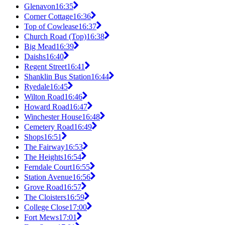
Glenavon
16:35
Corner Cottage
16:36
Top of Cowlease
16:37
Church Road (Top)
16:38
Big Mead
16:39
Daishs
16:40
Regent Street
16:41
Shanklin Bus Station
16:44
Ryedale
16:45
Wilton Road
16:46
Howard Road
16:47
Winchester House
16:48
Cemetery Road
16:49
Shops
16:51
The Fairway
16:53
The Heights
16:54
Ferndale Court
16:55
Station Avenue
16:56
Grove Road
16:57
The Cloisters
16:59
College Close
17:00
Fort Mews
17:01