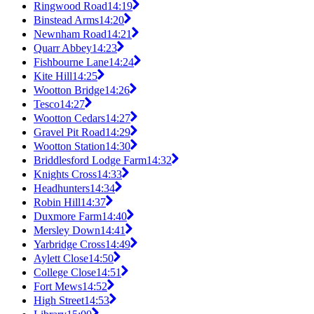
Ringwood Road
14:19
Binstead Arms
14:20
Newnham Road
14:21
Quarr Abbey
14:23
Fishbourne Lane
14:24
Kite Hill
14:25
Wootton Bridge
14:26
Tesco
14:27
Wootton Cedars
14:27
Gravel Pit Road
14:29
Wootton Station
14:30
Briddlesford Lodge Farm
14:32
Knights Cross
14:33
Headhunters
14:34
Robin Hill
14:37
Duxmore Farm
14:40
Mersley Down
14:41
Yarbridge Cross
14:49
Aylett Close
14:50
College Close
14:51
Fort Mews
14:52
High Street
14:53