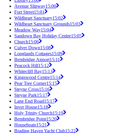
Library
15:00
Avenue Slipway
15:00
Fort Street
15:01
Wildheart Sanctuary
15:02
Wildheart Sanctuary Grounds
15:03
Meadow Way
15:04
Sandown Bay Holiday Centre
15:05
Church
15:06
Culver Down
15:08
Longlands Cottages
15:09
Bembridge Airport
15:11
Peacock Hill
15:12
Whitecliff Bay
15:13
Kingswood Centre
15:14
Pear Tree Corner
15:15
Steyne Cross
15:16
Steyne Park
15:17
Lane End Road
15:17
Inver House
15:18
Holy Trinity Church
15:19
Bembridge Point
15:20
Houseboats
15:21
Brading Haven Yacht Club
15:22