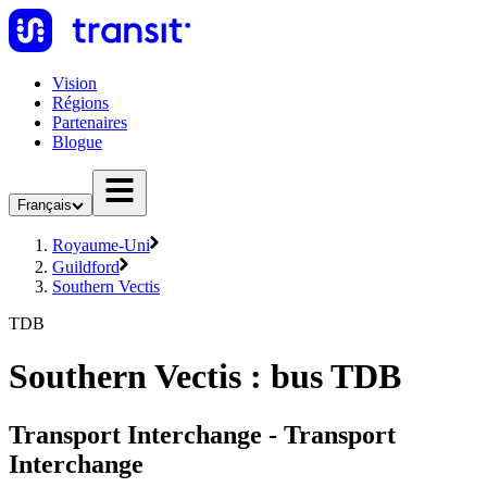
Vision
Régions
Partenaires
Blogue
Français
Royaume-Uni
Guildford
Southern Vectis
TDB
Southern Vectis : bus TDB
Transport Interchange - Transport
Interchange