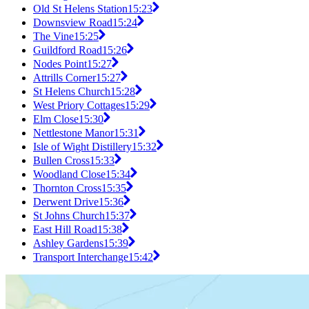
Old St Helens Station
15:23
Downsview Road
15:24
The Vine
15:25
Guildford Road
15:26
Nodes Point
15:27
Attrills Corner
15:27
St Helens Church
15:28
West Priory Cottages
15:29
Elm Close
15:30
Nettlestone Manor
15:31
Isle of Wight Distillery
15:32
Bullen Cross
15:33
Woodland Close
15:34
Thornton Cross
15:35
Derwent Drive
15:36
St Johns Church
15:37
East Hill Road
15:38
Ashley Gardens
15:39
Transport Interchange
15:42