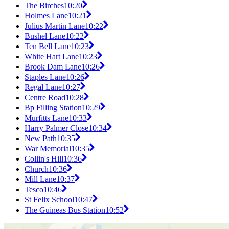
The Birches
10:20
Holmes Lane
10:21
Julius Martin Lane
10:22
Bushel Lane
10:22
Ten Bell Lane
10:23
White Hart Lane
10:23
Brook Dam Lane
10:26
Staples Lane
10:26
Regal Lane
10:27
Centre Road
10:28
Bp Filling Station
10:29
Murfitts Lane
10:33
Harry Palmer Close
10:34
New Path
10:35
War Memorial
10:35
Collin's Hill
10:36
Church
10:36
Mill Lane
10:37
Tesco
10:46
St Felix School
10:47
The Guineas Bus Station
10:52