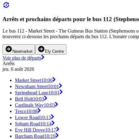
Arrêts et prochains départs pour le bus 112 (Stephens
Le bus 112 - Market Street - The Guineas Bus Station (Stephensons of E
trouverez ci-dessous les prochains départs du bus 112. L'horaire compl
Newmarket
Ely Centre
Voir plus de départs
Arrêts
jeu. 6 août 2026
Market Street
10:00
Newnham Street
10:01
Springhead Lane
10:01
Bell Holt
10:03
Cardinals Way
10:03
Tesco
10:08
Lower Road
10:13
Soham Road
10:14
Eye Hill Drove
10:17
Barcham Road
10:19