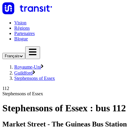
Vision
Régions
Partenaires
Blogue
Français
Royaume-Uni
Guildford
Stephensons of Essex
112
Stephensons of Essex
Stephensons of Essex : bus 112
Market Street - The Guineas Bus Station