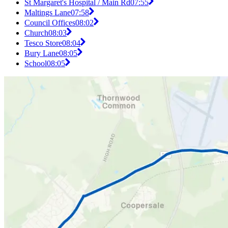
St Margaret's Hospital / Main Rd
07:55
Maltings Lane
07:58
Council Offices
08:02
Church
08:03
Tesco Store
08:04
Bury Lane
08:05
School
08:05