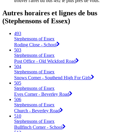
trouver l'arrêt du bus 492 le plus près de vous.
Autres horaires et lignes de bus
(Stephensons of Essex)
493
Stephensons of Essex
Roding Close - School
503
Stephensons of Essex
Post Office - Old Wickford Road
504
Stephensons of Essex
Snows Corner - Southend High For Girls
505
Stephensons of Essex
Eves Corner - Beverley Road
506
Stephensons of Essex
Church - Beverley Road
510
Stephensons of Essex
Bullfinch Corner - School