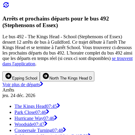
Arrêts et prochains départs pour le bus 492
(Stephensons of Essex)
Le bus 492 - The Kings Head - School (Stephensons of Essex)
dessert 12 arrêts de bus à Guildford. Ce trajet débute à l'arrêt The
Kings Head et se termine à l'arrêt School. Vous trouverez ci-dessous
les prochains départs du bus 492. L'horaire complet du bus 492 ainsi
que les départs en temps réel (si ceux-ci sont disponibles)
se trouvent
dans l'application
.
Epping School
North The Kings Head D
Voir plus de départs
Arrêts
jeu. 24 déc. 2026
The Kings Head
07:45
Park Close
07:46
Hurricane Way
07:46
Woodside
07:47
Coopersale Turning
07:48