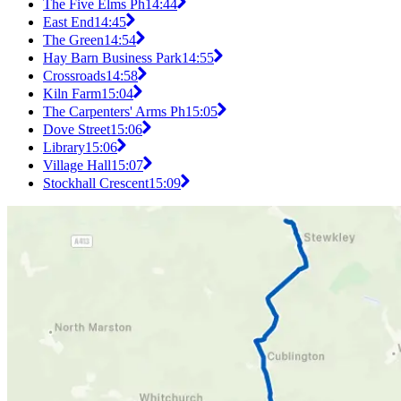
The Five Elms Ph
14:44
East End
14:45
The Green
14:54
Hay Barn Business Park
14:55
Crossroads
14:58
Kiln Farm
15:04
The Carpenters' Arms Ph
15:05
Dove Street
15:06
Library
15:06
Village Hall
15:07
Stockhall Crescent
15:09