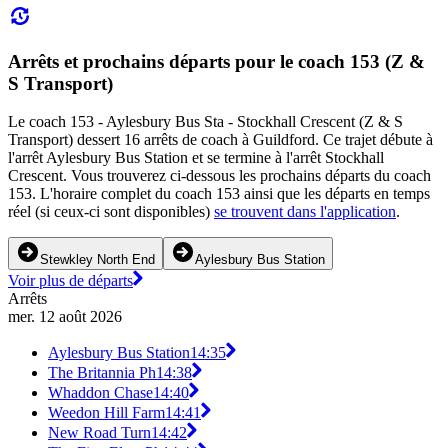
Arrêts et prochains départs pour le coach 153 (Z &
S Transport)
Le coach 153 - Aylesbury Bus Sta - Stockhall Crescent (Z & S
Transport) dessert 16 arrêts de coach à Guildford. Ce trajet débute à
l'arrêt Aylesbury Bus Station et se termine à l'arrêt Stockhall
Crescent. Vous trouverez ci-dessous les prochains départs du coach
153. L'horaire complet du coach 153 ainsi que les départs en temps
réel (si ceux-ci sont disponibles)
se trouvent dans l'application
.
Stewkley North End
Aylesbury Bus Station
Voir plus de départs
Arrêts
mer. 12 août 2026
Aylesbury Bus Station
14:35
The Britannia Ph
14:38
Whaddon Chase
14:40
Weedon Hill Farm
14:41
New Road Turn
14:42