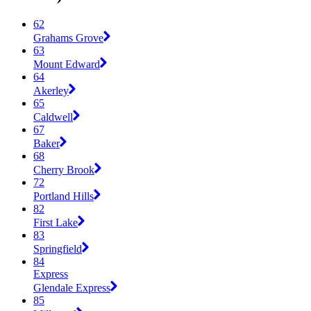
62
Grahams Grove
63
Mount Edward
64
Akerley
65
Caldwell
67
Baker
68
Cherry Brook
72
Portland Hills
82
First Lake
83
Springfield
84
Express
Glendale Express
85