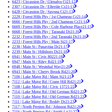
6423 | Circassion Dr / Glenalva Ct
21:12
2307 | Circassion Dr / Ellerslie Cr
21:13
6428 | Circassion Dr / Savona Ct
21:13
2229 | Forest Hills Pky / 1st Chameau Cr
21:14
6666 | Forest Hills Pky / 2nd Chameau Cr
21:14
6669 | Forest Hills Pky / Cole Harbour Place
21:15
6668 | Forest Hills Pky / Taranaki Dr
21:16
2232 | Forest Hills Pky / 2nd Taranaki Dr
21:16
2233 | Forest Hills Pky / Main St
21:17
2238 | Main St / Panavista Dr
21:17
2239 | Main St / Hillsboro Dr
21:18
6941 | Main St / Civic 802
21:18
6947 | Main St / Riley Rd
21:19
6948 | Main St / Westphal Way
21:20
6943 | Main St / Cherry Brook Rd
21:20
7106 | Lake Major Rd / Main St
21:21
7112 | Lake Major Rd / Crane Hill Rd
21:21
7108 | Lake Major Rd / Civic 137
21:22
7114 | Lake Major Rd / Old German Rd
21:22
7110 | Lake Major Rd / Old German Rd
21:22
7111 | Lake Major Rd / Reddy Dr
21:23
7117 | North Preston Rd / Johnson Rd
21:26
7116 | North Preston Rd / Smith Ln
21:27