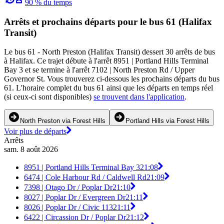
90 % du temps
Arrêts et prochains départs pour le bus 61 (Halifax
Transit)
Le bus 61 - North Preston (Halifax Transit) dessert 30 arrêts de bus
à Halifax. Ce trajet débute à l'arrêt 8951 | Portland Hills Terminal
Bay 3 et se termine à l'arrêt 7102 | North Preston Rd / Upper
Governor St. Vous trouverez ci-dessous les prochains départs du bus
61. L'horaire complet du bus 61 ainsi que les départs en temps réel
(si ceux-ci sont disponibles)
se trouvent dans l'application
.
North Preston via Forest Hills
Portland Hills via Forest Hills
Voir plus de départs
Arrêts
sam. 8 août 2026
8951 | Portland Hills Terminal Bay 3
21:08
6474 | Cole Harbour Rd / Caldwell Rd
21:09
7398 | Otago Dr / Poplar Dr
21:10
8027 | Poplar Dr / Evergreen Dr
21:11
8026 | Poplar Dr / Civic 113
21:11
6422 | Circassion Dr / Poplar Dr
21:12