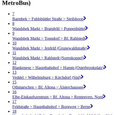
MetroBus)
7
Barmbek > Fuhlsbüttler Straße > Steilshoop
8
Wandsbek Markt > Bramfeld > Poppenbüttel
9
Wandsbek Markt > Tonndorf > Bf. Rahlstedt
10
Wandsbek Markt > Jenfeld (Grunewaldstraße)
11
Wandsbek Markt > Rahlstedt (Sorenkoppel)
12
Blankenese > Hauptbahnhof > Hamm (Osterbrookplatz)
13
Veddel > Wilhelmsburg > Kirchdorf (Süd)
15
Othmarschen > Bf. Altona > Alsterchaussee
16
Elbe-Einkaufszentrum > Bf. Altona > Rentenvers. Nord
17
Feldstraße > Hauptbahnhof > Borgweg > Berne
18