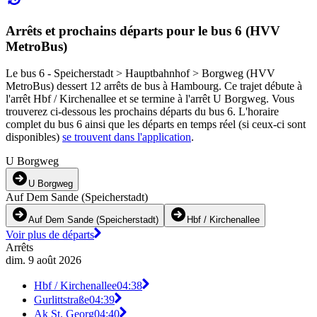
Arrêts et prochains départs pour le bus 6 (HVV
MetroBus)
Le bus 6 - Speicherstadt > Hauptbahnhof > Borgweg (HVV
MetroBus) dessert 12 arrêts de bus à Hambourg. Ce trajet débute à
l'arrêt Hbf / Kirchenallee et se termine à l'arrêt U Borgweg. Vous
trouverez ci-dessous les prochains départs du bus 6. L'horaire
complet du bus 6 ainsi que les départs en temps réel (si ceux-ci sont
disponibles)
se trouvent dans l'application
.
U Borgweg
U Borgweg
Auf Dem Sande (Speicherstadt)
Auf Dem Sande (Speicherstadt)
Hbf / Kirchenallee
Voir plus de départs
Arrêts
dim. 9 août 2026
Hbf / Kirchenallee
04:38
Gurlittstraße
04:39
Ak St. Georg
04:40