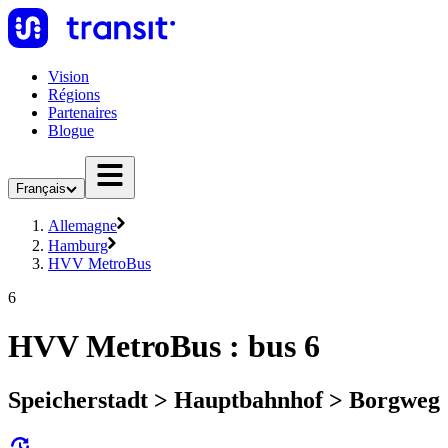
Vision
Régions
Partenaires
Blogue
Français
Allemagne
Hamburg
HVV MetroBus
6
HVV MetroBus : bus 6
Speicherstadt > Hauptbahnhof > Borgweg