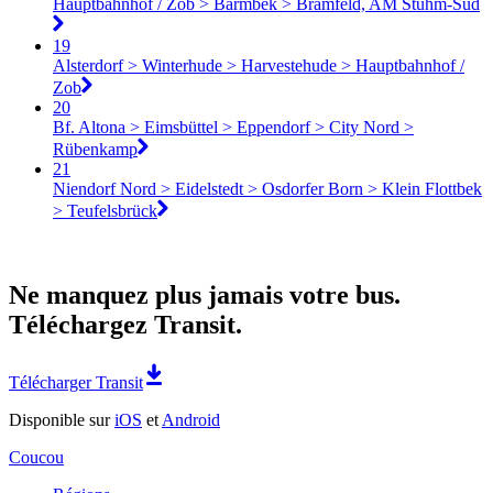
Hauptbahnhof / Zob > Barmbek > Bramfeld, AM Stühm-Süd
19
Alsterdorf > Winterhude > Harvestehude > Hauptbahnhof /
Zob
20
Bf. Altona > Eimsbüttel > Eppendorf > City Nord >
Rübenkamp
21
Niendorf Nord > Eidelstedt > Osdorfer Born > Klein Flottbek
> Teufelsbrück
Ne manquez plus jamais votre bus.
Téléchargez Transit.
Télécharger Transit
Disponible sur
iOS
et
Android
Coucou