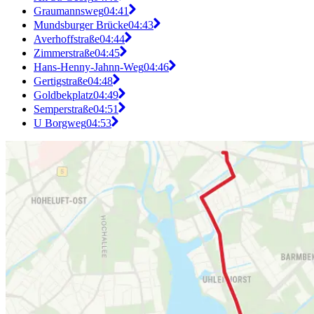
Graumannsweg
04:41
Mundsburger Brücke
04:43
Averhoffstraße
04:44
Zimmerstraße
04:45
Hans-Henny-Jahnn-Weg
04:46
Gertigstraße
04:48
Goldbekplatz
04:49
Semperstraße
04:51
U Borgweg
04:53