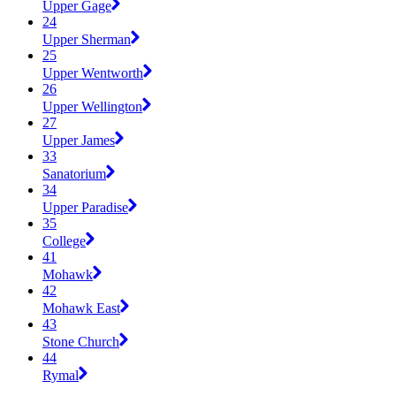
Upper Gage
24
Upper Sherman
25
Upper Wentworth
26
Upper Wellington
27
Upper James
33
Sanatorium
34
Upper Paradise
35
College
41
Mohawk
42
Mohawk East
43
Stone Church
44
Rymal