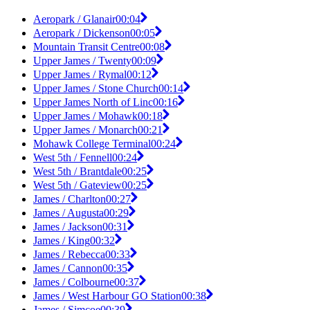
Aeropark / Glanair
00:04
Aeropark / Dickenson
00:05
Mountain Transit Centre
00:08
Upper James / Twenty
00:09
Upper James / Rymal
00:12
Upper James / Stone Church
00:14
Upper James North of Linc
00:16
Upper James / Mohawk
00:18
Upper James / Monarch
00:21
Mohawk College Terminal
00:24
West 5th / Fennell
00:24
West 5th / Brantdale
00:25
West 5th / Gateview
00:25
James / Charlton
00:27
James / Augusta
00:29
James / Jackson
00:31
James / King
00:32
James / Rebecca
00:33
James / Cannon
00:35
James / Colbourne
00:37
James / West Harbour GO Station
00:38
James / Simcoe
00:39