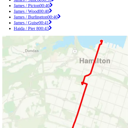
James / Picton
00:40
James / Wood
00:40
James / Burlington
00:40
James / Guise
00:41
Haida / Pier 8
00:43