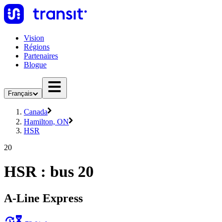
Vision
Régions
Partenaires
Blogue
Français
Canada
Hamilton, ON
HSR
20
HSR : bus 20
A-Line Express