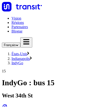
Vision
Régions
Partenaires
Blogue
Français
États-Unis
Indianapolis
IndyGo
15
IndyGo : bus 15
West 34th St