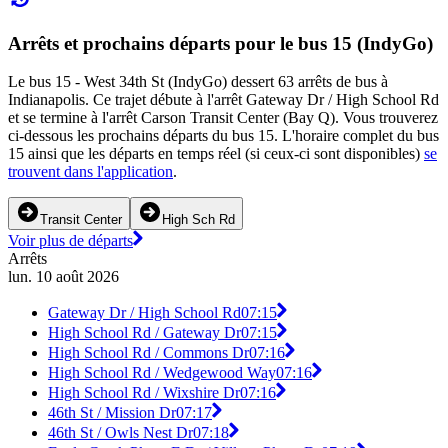
Arrêts et prochains départs pour le bus 15 (IndyGo)
Le bus 15 - West 34th St (IndyGo) dessert 63 arrêts de bus à
Indianapolis. Ce trajet débute à l'arrêt Gateway Dr / High School Rd
et se termine à l'arrêt Carson Transit Center (Bay Q). Vous trouverez
ci-dessous les prochains départs du bus 15. L'horaire complet du bus
15 ainsi que les départs en temps réel (si ceux-ci sont disponibles)
se
trouvent dans l'application
.
Transit Center
High Sch Rd
Voir plus de départs
Arrêts
lun. 10 août 2026
Gateway Dr / High School Rd
07:15
High School Rd / Gateway Dr
07:15
High School Rd / Commons Dr
07:16
High School Rd / Wedgewood Way
07:16
High School Rd / Wixshire Dr
07:16
46th St / Mission Dr
07:17
46th St / Owls Nest Dr
07:18