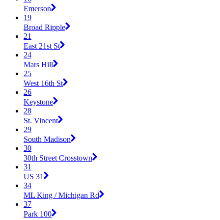
Emerson
19
Broad Ripple
21
East 21st St
24
Mars Hill
25
West 16th St
26
Keystone
28
St. Vincent
29
South Madison
30
30th Street Crosstown
31
US 31
34
ML King / Michigan Rd
37
Park 100