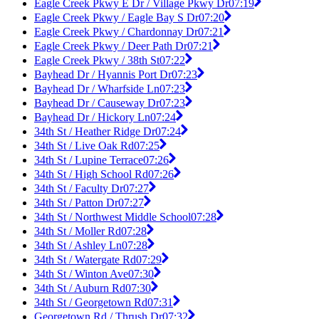
Eagle Creek Pkwy E Dr / Village Pkwy Dr
07:19
Eagle Creek Pkwy / Eagle Bay S Dr
07:20
Eagle Creek Pkwy / Chardonnay Dr
07:21
Eagle Creek Pkwy / Deer Path Dr
07:21
Eagle Creek Pkwy / 38th St
07:22
Bayhead Dr / Hyannis Port Dr
07:23
Bayhead Dr / Wharfside Ln
07:23
Bayhead Dr / Causeway Dr
07:23
Bayhead Dr / Hickory Ln
07:24
34th St / Heather Ridge Dr
07:24
34th St / Live Oak Rd
07:25
34th St / Lupine Terrace
07:26
34th St / High School Rd
07:26
34th St / Faculty Dr
07:27
34th St / Patton Dr
07:27
34th St / Northwest Middle School
07:28
34th St / Moller Rd
07:28
34th St / Ashley Ln
07:28
34th St / Watergate Rd
07:29
34th St / Winton Ave
07:30
34th St / Auburn Rd
07:30
34th St / Georgetown Rd
07:31
Georgetown Rd / Thrush Dr
07:32