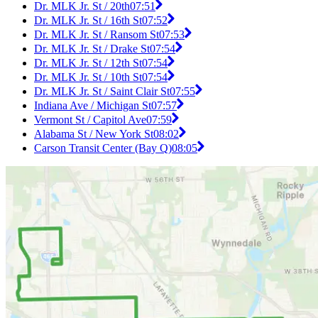
Dr. MLK Jr. St / 20th
07:51
Dr. MLK Jr. St / 16th St
07:52
Dr. MLK Jr. St / Ransom St
07:53
Dr. MLK Jr. St / Drake St
07:54
Dr. MLK Jr. St / 12th St
07:54
Dr. MLK Jr. St / 10th St
07:54
Dr. MLK Jr. St / Saint Clair St
07:55
Indiana Ave / Michigan St
07:57
Vermont St / Capitol Ave
07:59
Alabama St / New York St
08:02
Carson Transit Center (Bay Q)
08:05