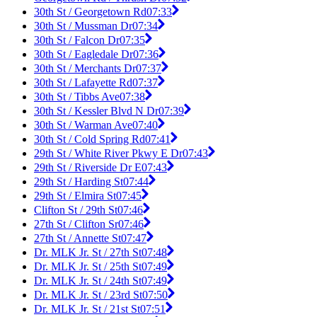
30th St / Georgetown Rd
07:33
30th St / Mussman Dr
07:34
30th St / Falcon Dr
07:35
30th St / Eagledale Dr
07:36
30th St / Merchants Dr
07:37
30th St / Lafayette Rd
07:37
30th St / Tibbs Ave
07:38
30th St / Kessler Blvd N Dr
07:39
30th St / Warman Ave
07:40
30th St / Cold Spring Rd
07:41
29th St / White River Pkwy E Dr
07:43
29th St / Riverside Dr E
07:43
29th St / Harding St
07:44
29th St / Elmira St
07:45
Clifton St / 29th St
07:46
27th St / Clifton Sr
07:46
27th St / Annette St
07:47
Dr. MLK Jr. St / 27th St
07:48
Dr. MLK Jr. St / 25th St
07:49
Dr. MLK Jr. St / 24th St
07:49
Dr. MLK Jr. St / 23rd St
07:50
Dr. MLK Jr. St / 21st St
07:51