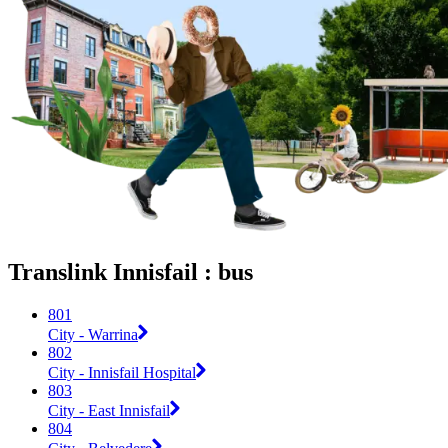
Translink Innisfail : bus
801
City - Warrina
802
City - Innisfail Hospital
803
City - East Innisfail
804