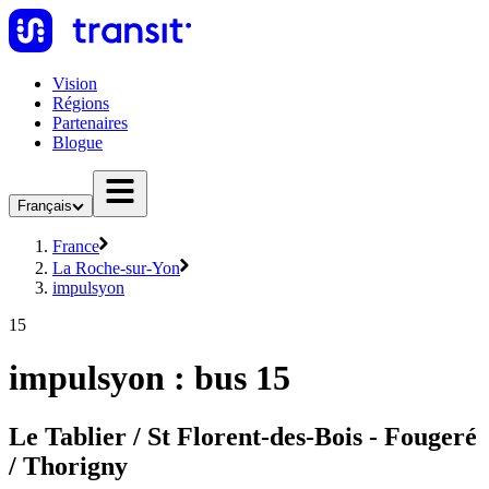
Vision
Régions
Partenaires
Blogue
Français
France
La Roche-sur-Yon
impulsyon
15
impulsyon : bus 15
Le Tablier / St Florent-des-Bois - Fougeré
/ Thorigny