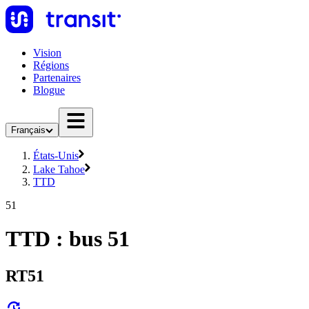
Vision
Régions
Partenaires
Blogue
Français
États-Unis
Lake Tahoe
TTD
51
TTD : bus 51
RT51