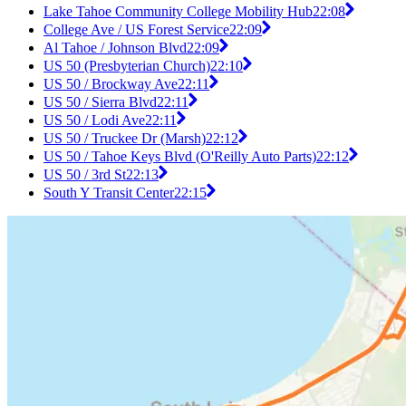
Lake Tahoe Community College Mobility Hub
22:08
College Ave / US Forest Service
22:09
Al Tahoe / Johnson Blvd
22:09
US 50 (Presbyterian Church)
22:10
US 50 / Brockway Ave
22:11
US 50 / Sierra Blvd
22:11
US 50 / Lodi Ave
22:11
US 50 / Truckee Dr (Marsh)
22:12
US 50 / Tahoe Keys Blvd (O'Reilly Auto Parts)
22:12
US 50 / 3rd St
22:13
South Y Transit Center
22:15