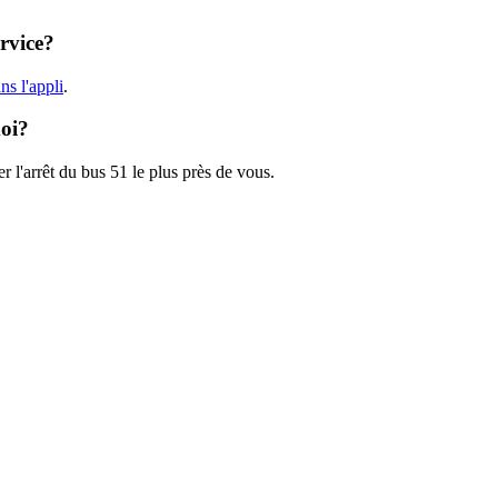
ervice?
s l'appli
.
moi?
r l'arrêt du bus 51 le plus près de vous.