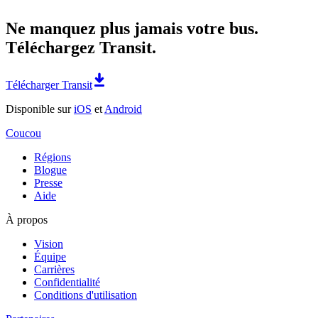
Ne manquez plus jamais votre bus.
Téléchargez Transit.
Télécharger Transit
Disponible sur
iOS
et
Android
Coucou
Régions
Blogue
Presse
Aide
À propos
Vision
Équipe
Carrières
Confidentialité
Conditions d'utilisation