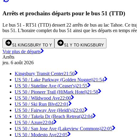
Arrêts et prochains départs pour le bus 51 (TTD)
Le bus 51 - RT51 (TTD) dessert 22 arrêts de bus au lac Tahoe. Ce traje
bus 51. L'horaire complet du bus 51 ainsi que les départs en temps rée
51 KINGSBURY TO Y
51 Y TO KINGSBURY
Voir plus de départs
Arrêts
jeu. 6 août 2026
Kingsbury Transit Center
21:50
US 50 / Lake Parkway (Golden Nugget)
21:54
US 50 / Stateline Ave (Ceaser's)
21:55
US 50 / Pioneer Trail (HiMark Hotel)
21:58
US 50 / Wildwood Ave
22:00
US 50 / Ski Run Blvd
22:01
US 50 / Fairway Ave (Heidi's)
22:02
US 50 / Takela Dr (Beach Retreat)
22:04
US 50 / Azure
22:04
US 50 / San Jose Ave (Lakeview Commons)
22:05
US 50 / Modesto Ave
22:05