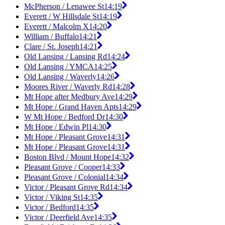
McPherson / Lenawee St
14:19
Everett / W Hillsdale St
14:19
Everett / Malcolm X
14:20
William / Buffalo
14:21
Clare / St. Joseph
14:21
Old Lansing / Lansing Rd
14:24
Old Lansing / YMCA
14:25
Old Lansing / Waverly
14:26
Moores River / Waverly Rd
14:28
Mt Hope after Medbury Ave
14:29
Mt Hope / Grand Haven Apts
14:29
W Mt Hope / Bedford Dr
14:30
Mt Hope / Edwin Pl
14:30
Mt Hope / Pleasant Grove
14:31
Mt Hope / Pleasant Grove
14:31
Boston Blvd / Mount Hope
14:32
Pleasant Grove / Cooper
14:33
Pleasant Grove / Colonial
14:34
Victor / Pleasant Grove Rd
14:34
Victor / Viking St
14:35
Victor / Bedford
14:35
Victor / Deerfield Ave
14:35