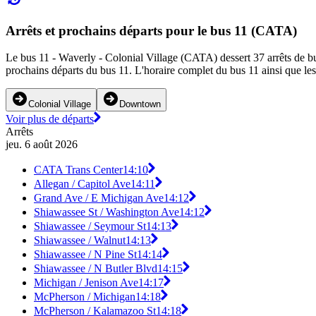
Arrêts et prochains départs pour le bus 11 (CATA)
Le bus 11 - Waverly - Colonial Village (CATA) dessert 37 arrêts de bus
prochains départs du bus 11. L'horaire complet du bus 11 ainsi que les
Colonial Village
Downtown
Voir plus de départs
Arrêts
jeu. 6 août 2026
CATA Trans Center
14:10
Allegan / Capitol Ave
14:11
Grand Ave / E Michigan Ave
14:12
Shiawassee St / Washington Ave
14:12
Shiawassee / Seymour St
14:13
Shiawassee / Walnut
14:13
Shiawassee / N Pine St
14:14
Shiawassee / N Butler Blvd
14:15
Michigan / Jenison Ave
14:17
McPherson / Michigan
14:18
McPherson / Kalamazoo St
14:18