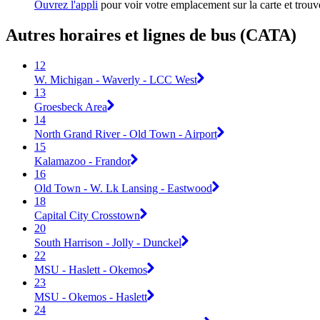
Ouvrez l'appli
pour voir votre emplacement sur la carte et trouve
Autres horaires et lignes de bus (CATA)
12
W. Michigan - Waverly - LCC West
13
Groesbeck Area
14
North Grand River - Old Town - Airport
15
Kalamazoo - Frandor
16
Old Town - W. Lk Lansing - Eastwood
18
Capital City Crosstown
20
South Harrison - Jolly - Dunckel
22
MSU - Haslett - Okemos
23
MSU - Okemos - Haslett
24