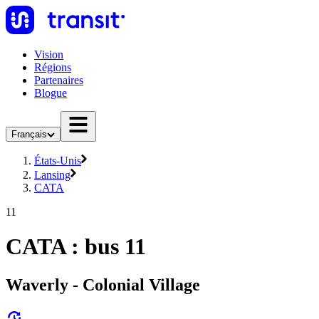
Vision
Régions
Partenaires
Blogue
Français
États-Unis
Lansing
CATA
11
CATA : bus 11
Waverly - Colonial Village