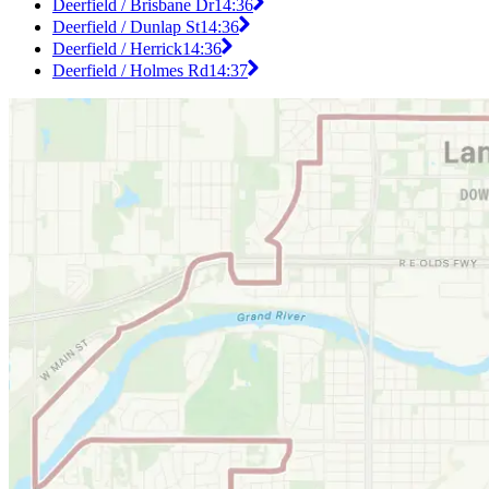
Deerfield / Brisbane Dr
14:36
Deerfield / Dunlap St
14:36
Deerfield / Herrick
14:36
Deerfield / Holmes Rd
14:37