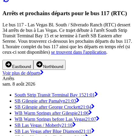
Arrêts et prochains départs pour le bus 117 (RTC)
Le bus 117 - Las Vegas Bl. South / Silverado Ranch (RTC) dessert
34 arrêts de bus à Las Vegas. Ce trajet débute à l'arrêt South Strip
Transit Terminal Bay 15 et se termine à l'arrêt SB Eastern after
Serene. Vous trouverez ci-dessous les prochains départs du bus 117.
L'horaire complet du bus 117 ainsi que les départs en temps réel (si
ceux-ci sont disponibles)
se trouvent dans l'application
.
Eastbound
Northbound
Voir plus de départs
Arrêts
sam. 8 août 2026
South Strip Transit Terminal Bay 15
21:01
SB Gilespie after Pamalyn
21:03
SB Gilespie after George Crockett
21:04
WB Warm Springs after Gilespie
21:06
WB Warm Springs before Las Vegas
21:07
SB Las Vegas / Moberly
21:10
SB Las Vegas after Blue Diamond
21:11