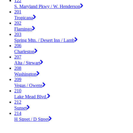
122
S. Maryland Pkwy / W. Henderson
201
Tropicana
202
Flamingo
203
Spring Mtn. / Desert Inn / Lamb
206
Charleston
207
Alta / Stewart
208
Washington
209
Vegas / Owens
210
Lake Mead Blvd.
212
Sunset
214
H Street / D Street