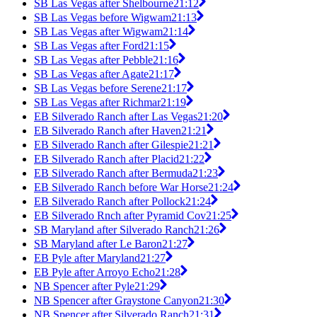
SB Las Vegas after Shelbourne
21:12
SB Las Vegas before Wigwam
21:13
SB Las Vegas after Wigwam
21:14
SB Las Vegas after Ford
21:15
SB Las Vegas after Pebble
21:16
SB Las Vegas after Agate
21:17
SB Las Vegas before Serene
21:17
SB Las Vegas after Richmar
21:19
EB Silverado Ranch after Las Vegas
21:20
EB Silverado Ranch after Haven
21:21
EB Silverado Ranch after Gilespie
21:21
EB Silverado Ranch after Placid
21:22
EB Silverado Ranch after Bermuda
21:23
EB Silverado Ranch before War Horse
21:24
EB Silverado Ranch after Pollock
21:24
EB Silverado Rnch after Pyramid Cov
21:25
SB Maryland after Silverado Ranch
21:26
SB Maryland after Le Baron
21:27
EB Pyle after Maryland
21:27
EB Pyle after Arroyo Echo
21:28
NB Spencer after Pyle
21:29
NB Spencer after Graystone Canyon
21:30
NB Spencer after Silverado Ranch
21:31