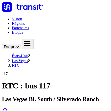
Vision
Régions
Partenaires
Blogue
Français
États-Unis
Las Vegas
RTC
117
RTC : bus 117
Las Vegas Bl. South / Silverado Ranch