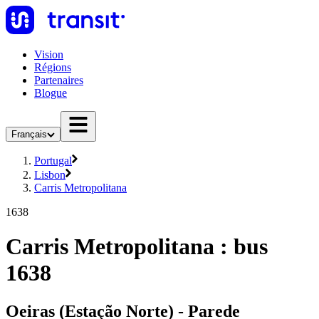
Vision
Régions
Partenaires
Blogue
Français
Portugal
Lisbon
Carris Metropolitana
1638
Carris Metropolitana : bus
1638
Oeiras (Estação Norte) - Parede