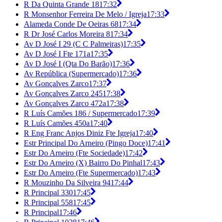
R Da Quinta Grande 18
17:32
R Monsenhor Ferreira De Melo / Igreja
17:33
Alameda Conde De Oeiras 68
17:34
R Dr José Carlos Moreira 8
17:34
Av D José I 29 (C C Palmeiras)
17:35
Av D José I Fte 171a
17:35
Av D José I (Qta Do Barão)
17:36
Av República (Supermercado)
17:36
Av Gonçalves Zarco
17:37
Av Gonçalves Zarco 245
17:38
Av Gonçalves Zarco 472a
17:38
R Luís Camões 186 / Supermercado
17:39
R Luís Camões 450a
17:40
R Eng Franc Anjos Diniz Fte Igreja
17:40
Estr Principal Do Arneiro (Pingo Doce)
17:41
Estr Do Arneiro (Fte Sociedade)
17:42
Estr Do Arneiro (X) Bairro Do Pinhal
17:43
Estr Do Arneiro (Fte Supermercado)
17:43
R Mouzinho Da Silveira 94
17:44
R Principal 330
17:45
R Principal 558
17:45
R Principal
17:46