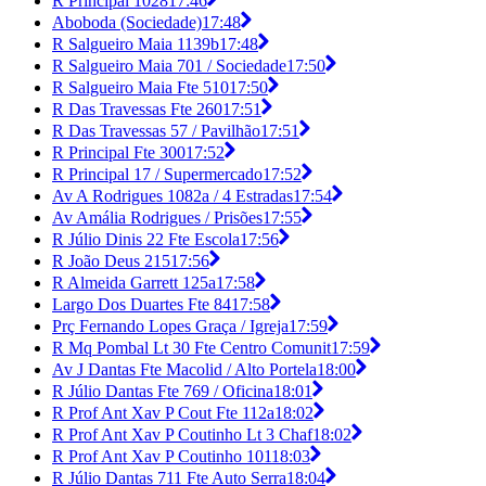
R Principal 1028
17:46
Aboboda (Sociedade)
17:48
R Salgueiro Maia 1139b
17:48
R Salgueiro Maia 701 / Sociedade
17:50
R Salgueiro Maia Fte 510
17:50
R Das Travessas Fte 260
17:51
R Das Travessas 57 / Pavilhão
17:51
R Principal Fte 300
17:52
R Principal 17 / Supermercado
17:52
Av A Rodrigues 1082a / 4 Estradas
17:54
Av Amália Rodrigues / Prisões
17:55
R Júlio Dinis 22 Fte Escola
17:56
R João Deus 215
17:56
R Almeida Garrett 125a
17:58
Largo Dos Duartes Fte 84
17:58
Prç Fernando Lopes Graça / Igreja
17:59
R Mq Pombal Lt 30 Fte Centro Comunit
17:59
Av J Dantas Fte Macolid / Alto Portela
18:00
R Júlio Dantas Fte 769 / Oficina
18:01
R Prof Ant Xav P Cout Fte 112a
18:02
R Prof Ant Xav P Coutinho Lt 3 Chaf
18:02
R Prof Ant Xav P Coutinho 101
18:03
R Júlio Dantas 711 Fte Auto Serra
18:04