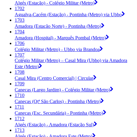
Algés (Estação) - Colégio Militar (Metro)
1702
Agualva-Cacém (Estação) - Pontinha (Metro) via Ubbo
1703
Amadora (Estação Norte) - Pontinha (Metro)
1704
Amadora (Hospital) - Marquês Pombal (Metro)
1706
Colégio Militar (Metro) - Ubbo via Brandoa
1707
Colégio Militar (Metro) – Casal Mira (Ubbo) via Amadora
Este (Metro)
1708
Casal Mira (Centro Comercial) | Circular
1709
Caneças (Largo Jardim) - Colégio Militar (Metro)
1710
Caneças (Qtª São Carlos) - Pontinha (Metro)
1711
Caneças (Esc. Secundária) - Pontinha (Metro)
1712
Algés (Estação) - Amadora (Estação Sul)
1713
Algés (Estação) - Amadora Este (Metro)