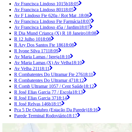
Av Francisca Lindoso 1015b
18:05
Av Francisca Lindoso 801
18:05
Av F Lindoso Fte 620a / Rot Mat .
18:06
Av Francisca Lindoso Fte Farmácia
18:07
Av Francisca Lindoso 45a / Jardim
18:07
R Dia Mund Criança (X) R 18 Janeiro
18:08
R 12 Julho 10
18:08
R Ary Dos Santos Fte 186
18:08
R Ivone Silva 171
18:09
Av Maria Lamas / Igreja
18:10
Av Maria Lamas (X) Av Velha
18:10
Av Velha 211
18:11
R Combatentes Do Ultramar Fte 276
18:11
R Combatentes Do Ultramar 47
18:12
R Comb Ultramar 1057 / Cent Saúde
18:12
R José Elias Garcia 77 / Escola
18:13
R José Elias Garcia 37
18:14
R José Relvas 146b
18:15
Pça 5 De Outubro (Estação Da Parede)
18:16
Parede Terminal Rodoviário
18:17