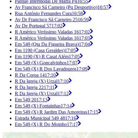
Parque Intermodal De Mafra P4
16:55
Av Francisco Sá Carneiro (Pq Desportivo)
16:57
Rua António Fernandes Cura
16:58
Av Dr Francisco Sá Carneiro 25
16:59
Av De Portugal 57
17:02
R Américo Veríssimo Valadas 16
17:02
R Américo Veríssimo Valadas 16
17:03
Em 549 (Qta Da Figueira Brava)
17:04
Em 1190 (Casa Geraldes)
17:05
Em 1190 (X) R Casal Além
17:05
Em 549 (X) Gonçalvinhos
17:07
Em 549 (X) R Dos Lavadouros
17:09
R Da Coroa 14
17:10
R Da Igreja (X) Urzal
17:10
R Da Igreja 22
17:11
R Da Igreja (X) Urzal
17:12
Em 549 20
17:13
Em 549 (X) Fontainhas
17:14
Em 549 (X) R Jardim Das Amoreiras
17:15
Estrada Municipal 549 48
17:16
Em 549 (X) R Do Moinho
17:17