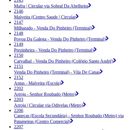
2145
Mafra | Circular via Sobral Da Abelheira
2146
Malveira (Centro Saude | Circular
2147
Milharado - Venda Do Pinheiro (Terminal)
2148
Povoa Da Galega - Venda Do Pinheiro (Terminal)
2149
Prezinheira - Venda Do Pinheiro (Terminal)
2150
Carvalhal - Venda Do Pinheiro (Colégio Santo André)
2151
Venda Do Pinheiro (Terminal) - Vila De Canas
2152
Antas - Malveira (Escola)
2202
Arroja - Senhor Roubado (Metro)
2203
Arroja | Circular via Odivelas (Metro)
2206
Caneças (Escola Secundária) - Senhor Roubado (Metro) via
Patameiras (Centro Comercial)
2207