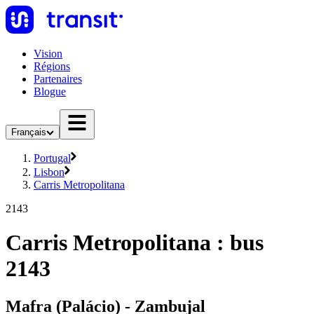
Vision
Régions
Partenaires
Blogue
Français
Portugal
Lisbon
Carris Metropolitana
2143
Carris Metropolitana : bus
2143
Mafra (Palácio) - Zambujal