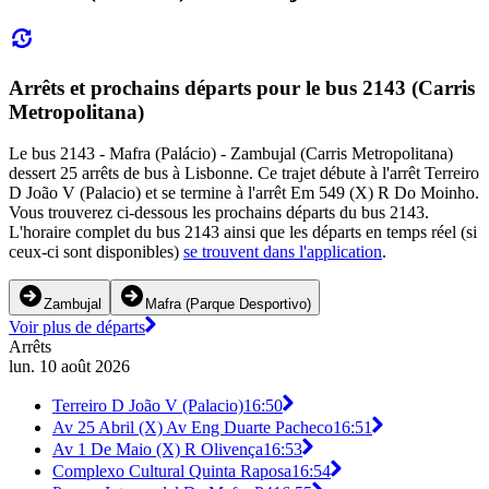
Arrêts et prochains départs pour le bus 2143 (Carris
Metropolitana)
Le bus 2143 - Mafra (Palácio) - Zambujal (Carris Metropolitana)
dessert 25 arrêts de bus à Lisbonne. Ce trajet débute à l'arrêt Terreiro
D João V (Palacio) et se termine à l'arrêt Em 549 (X) R Do Moinho.
Vous trouverez ci-dessous les prochains départs du bus 2143.
L'horaire complet du bus 2143 ainsi que les départs en temps réel (si
ceux-ci sont disponibles)
se trouvent dans l'application
.
Zambujal
Mafra (Parque Desportivo)
Voir plus de départs
Arrêts
lun. 10 août 2026
Terreiro D João V (Palacio)
16:50
Av 25 Abril (X) Av Eng Duarte Pacheco
16:51
Av 1 De Maio (X) R Olivença
16:53
Complexo Cultural Quinta Raposa
16:54