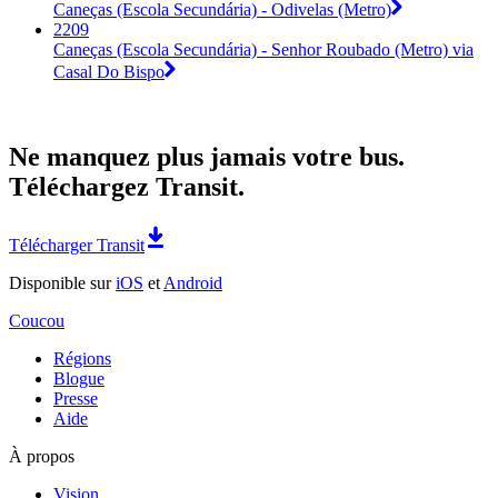
Caneças (Escola Secundária) - Odivelas (Metro)
2209
Caneças (Escola Secundária) - Senhor Roubado (Metro) via
Casal Do Bispo
Ne manquez plus jamais votre bus.
Téléchargez Transit.
Télécharger Transit
Disponible sur
iOS
et
Android
Coucou
Régions
Blogue
Presse
Aide
À propos
Vision