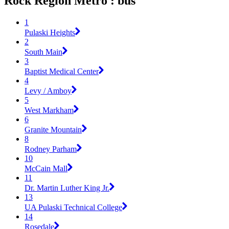
Rock Region Metro : bus
1
Pulaski Heights
2
South Main
3
Baptist Medical Center
4
Levy / Amboy
5
West Markham
6
Granite Mountain
8
Rodney Parham
10
McCain Mall
11
Dr. Martin Luther King Jr.
13
UA Pulaski Technical College
14
Rosedale