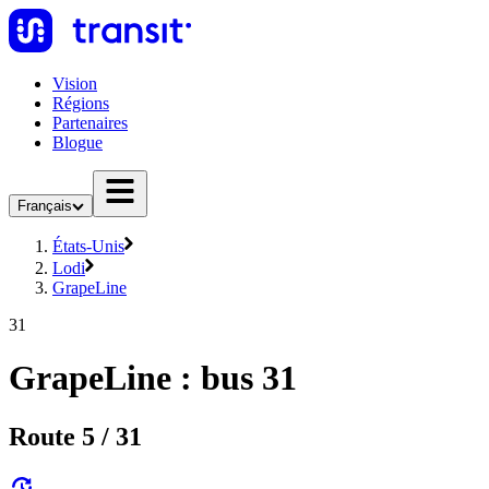
Vision
Régions
Partenaires
Blogue
Français
États-Unis
Lodi
GrapeLine
31
GrapeLine : bus 31
Route 5 / 31