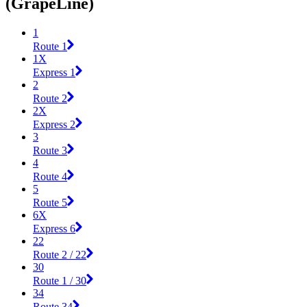
(GrapeLine)
1
Route 1
1X
Express 1
2
Route 2
2X
Express 2
3
Route 3
4
Route 4
5
Route 5
6X
Express 6
22
Route 2 / 22
30
Route 1 / 30
34
Route 34