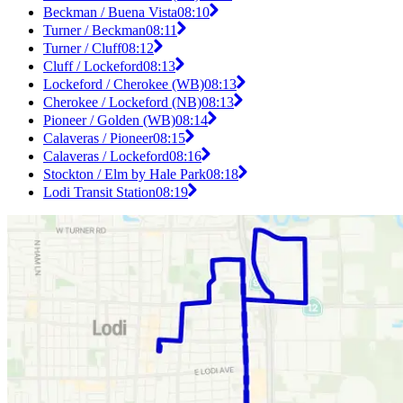
Beckman / Buena Vista
08:10
Turner / Beckman
08:11
Turner / Cluff
08:12
Cluff / Lockeford
08:13
Lockeford / Cherokee (WB)
08:13
Cherokee / Lockeford (NB)
08:13
Pioneer / Golden (WB)
08:14
Calaveras / Pioneer
08:15
Calaveras / Lockeford
08:16
Stockton / Elm by Hale Park
08:18
Lodi Transit Station
08:19