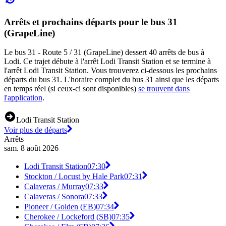
Arrêts et prochains départs pour le bus 31
(GrapeLine)
Le bus 31 - Route 5 / 31 (GrapeLine) dessert 40 arrêts de bus à
Lodi. Ce trajet débute à l'arrêt Lodi Transit Station et se termine à
l'arrêt Lodi Transit Station. Vous trouverez ci-dessous les prochains
départs du bus 31. L'horaire complet du bus 31 ainsi que les départs
en temps réel (si ceux-ci sont disponibles)
se trouvent dans
l'application
.
Lodi Transit Station
Voir plus de départs
Arrêts
sam. 8 août 2026
Lodi Transit Station
07:30
Stockton / Locust by Hale Park
07:31
Calaveras / Murray
07:33
Calaveras / Sonora
07:33
Pioneer / Golden (EB)
07:34
Cherokee / Lockeford (SB)
07:35