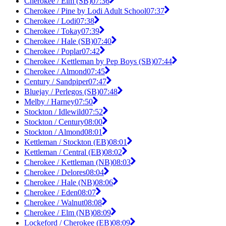
Cherokee / Elm (SB)
07:36
Cherokee / Pine by Lodi Adult School
07:37
Cherokee / Lodi
07:38
Cherokee / Tokay
07:39
Cherokee / Hale (SB)
07:40
Cherokee / Poplar
07:42
Cherokee / Kettleman by Pep Boys (SB)
07:44
Cherokee / Almond
07:45
Century / Sandpiper
07:47
Bluejay / Perlegos (SB)
07:48
Melby / Harney
07:50
Stockton / Idlewild
07:52
Stockton / Century
08:00
Stockton / Almond
08:01
Kettleman / Stockton (EB)
08:01
Kettleman / Central (EB)
08:02
Cherokee / Kettleman (NB)
08:03
Cherokee / Delores
08:04
Cherokee / Hale (NB)
08:06
Cherokee / Eden
08:07
Cherokee / Walnut
08:08
Cherokee / Elm (NB)
08:09
Lockeford / Cherokee (EB)
08:09