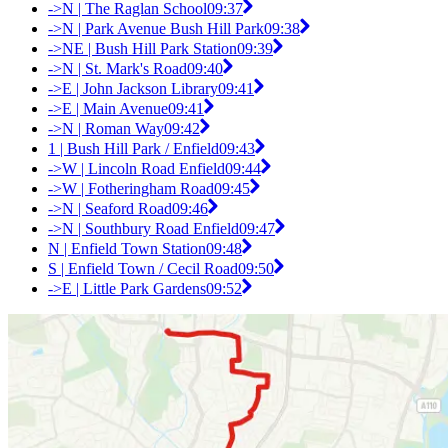
->N | The Raglan School
09:37
->N | Park Avenue Bush Hill Park
09:38
->NE | Bush Hill Park Station
09:39
->N | St. Mark's Road
09:40
->E | John Jackson Library
09:41
->E | Main Avenue
09:41
->N | Roman Way
09:42
1 | Bush Hill Park / Enfield
09:43
->W | Lincoln Road Enfield
09:44
->W | Fotheringham Road
09:45
->N | Seaford Road
09:46
->N | Southbury Road Enfield
09:47
N | Enfield Town Station
09:48
S | Enfield Town / Cecil Road
09:50
->E | Little Park Gardens
09:52