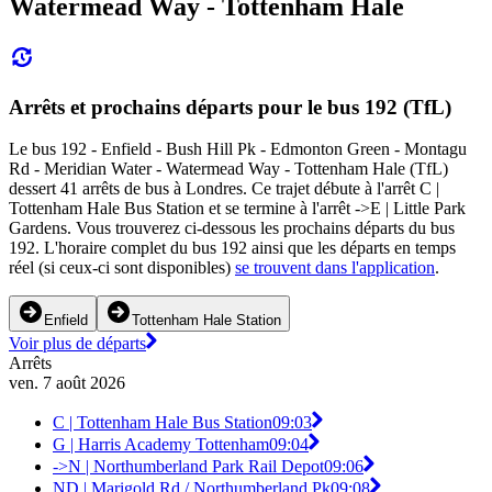
Watermead Way - Tottenham Hale
Arrêts et prochains départs pour le bus 192 (TfL)
Le bus 192 - Enfield - Bush Hill Pk - Edmonton Green - Montagu
Rd - Meridian Water - Watermead Way - Tottenham Hale (TfL)
dessert 41 arrêts de bus à Londres. Ce trajet débute à l'arrêt C |
Tottenham Hale Bus Station et se termine à l'arrêt ->E | Little Park
Gardens. Vous trouverez ci-dessous les prochains départs du bus
192. L'horaire complet du bus 192 ainsi que les départs en temps
réel (si ceux-ci sont disponibles)
se trouvent dans l'application
.
Enfield
Tottenham Hale Station
Voir plus de départs
Arrêts
ven. 7 août 2026
C | Tottenham Hale Bus Station
09:03
G | Harris Academy Tottenham
09:04
->N | Northumberland Park Rail Depot
09:06
ND | Marigold Rd / Northumberland Pk
09:08