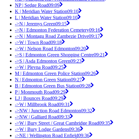
NP | Sedge Road
09:09
K | Meridian Water Station
09:10
L | Meridian Water Station
09:10
->N | Jeremys Green
09:15
->N | Edmonton Federation Cemetery
09:16
->N | Montagu Road Zambezie Drive
09:17
->W | Town Road
09:18
->W | Nelson Road Edmonton
09:20
->S | Edmonton Green Shopping Centre
09:21
->S | Asda Edmonton Green
09:23
->W | Plevna Road
09:25
M | Edmonton Green Police Station
09:26
N | Edmonton Green Station
09:27
B | Edmonton Green Bus Station
09:28
P | Monmouth Road
09:29
LJ | Bounces Road
09:29
->W | Millbrook Road
09:31
->NW | Junction Road Edmonton
09:32
->NW | Galliard Road
09:33
->W | Bury Street / Great Cambridge Road
09:35
->W | Bury Lodge Gardens
09:36
->NE | Wellington Road Enfield
09:36