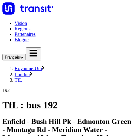
Vision
Régions
Partenaires
Blogue
Français
Royaume-Uni
London
TfL
192
TfL : bus 192
Enfield - Bush Hill Pk - Edmonton Green
- Montagu Rd - Meridian Water -