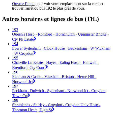
Ouvrez l'appli
pour voir votre emplacement sur la carte et
trouver l'arrêt du bus 192 le plus près de vous.
Autres horaires et lignes de bus (TfL)
193
Queen's Hosp - Romford - Hornchurch - Upminster Bridge -
Cty Pk Estate
194
Lower Sydenham - Clock House - Beckenham - W Wickham
- W Croydon
195
Charville Ln Estate - Hayes - Ealing Hosp - Hanwell -
Brentford, Cty Court
196
Elephant & Castle - Vauxhall - Brixton - Herne Hill -
Norwood Jct
197
Peckham - Dulwich - Sydenham - Norwood Jct - Croydon
Town Ctr
198
Shrublands - Shirley - Croydon - Croydon Univ Hosp -
Thornton Heath, High St