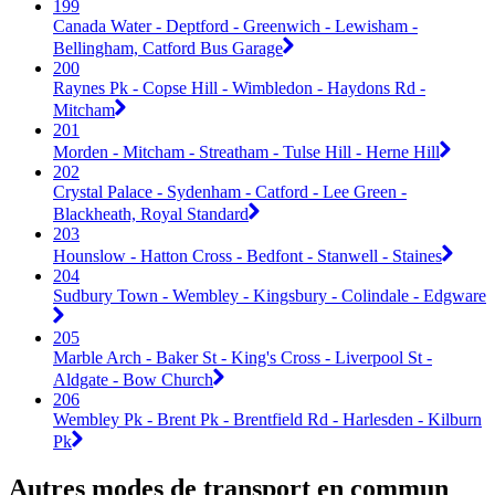
199
Canada Water - Deptford - Greenwich - Lewisham -
Bellingham, Catford Bus Garage
200
Raynes Pk - Copse Hill - Wimbledon - Haydons Rd -
Mitcham
201
Morden - Mitcham - Streatham - Tulse Hill - Herne Hill
202
Crystal Palace - Sydenham - Catford - Lee Green -
Blackheath, Royal Standard
203
Hounslow - Hatton Cross - Bedfont - Stanwell - Staines
204
Sudbury Town - Wembley - Kingsbury - Colindale - Edgware
205
Marble Arch - Baker St - King's Cross - Liverpool St -
Aldgate - Bow Church
206
Wembley Pk - Brent Pk - Brentfield Rd - Harlesden - Kilburn
Pk
Autres modes de transport en commun