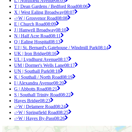
L | Northfield Avenue
08:05
T | Dean Gardens / Bedford Road
08:06
X | West Ealing Broadway
08:07
->W | Grosvenor Road
08:08
E | Church Road
08:09
J | Hanwell Broadway
08:10
N | Half Acre Road
08:11
Q | Ealing Hospital
08:13
UJ | St. Bernard's Gatehouse / Windmill Park
08:14
UK | Iron Bridge
08:16
UL | Lyndhurst Avenue
08:17
UM | Dormer's Wells Lane
08:17
UN | Southall Park
08:18
K | Southall / North Road
08:19
I | Alexandra Avenue
08:20
G | Abbotts Road
08:21
S | Southall Trinity Road
08:22
Hayes Bridge
08:23
->W | Delamere Road
08:24
->W | Springfield Road
08:25
->W | Hayes By-Pass
08:26