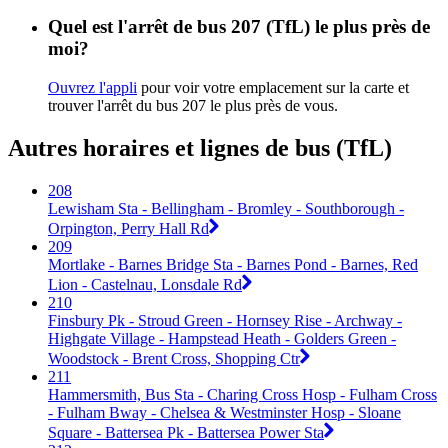
Quel est l'arrêt de bus 207 (TfL) le plus près de
moi?
Ouvrez l'appli
pour voir votre emplacement sur la carte et
trouver l'arrêt du bus 207 le plus près de vous.
Autres horaires et lignes de bus (TfL)
208
Lewisham Sta - Bellingham - Bromley - Southborough -
Orpington, Perry Hall Rd
209
Mortlake - Barnes Bridge Sta - Barnes Pond - Barnes, Red
Lion - Castelnau, Lonsdale Rd
210
Finsbury Pk - Stroud Green - Hornsey Rise - Archway -
Highgate Village - Hampstead Heath - Golders Green -
Woodstock - Brent Cross, Shopping Ctr
211
Hammersmith, Bus Sta - Charing Cross Hosp - Fulham Cross
- Fulham Bway - Chelsea & Westminster Hosp - Sloane
Square - Battersea Pk - Battersea Power Sta