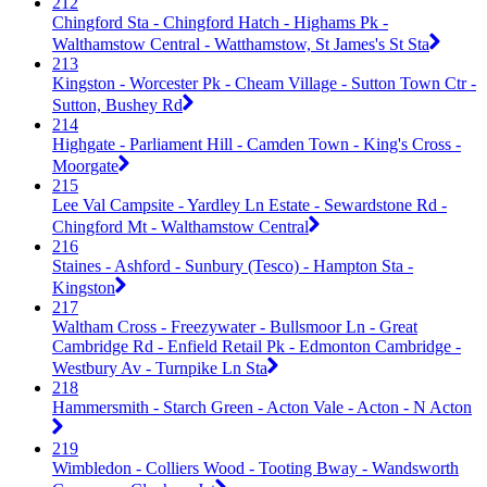
212
Chingford Sta - Chingford Hatch - Highams Pk -
Walthamstow Central - Watthamstow, St James's St Sta
213
Kingston - Worcester Pk - Cheam Village - Sutton Town Ctr -
Sutton, Bushey Rd
214
Highgate - Parliament Hill - Camden Town - King's Cross -
Moorgate
215
Lee Val Campsite - Yardley Ln Estate - Sewardstone Rd -
Chingford Mt - Walthamstow Central
216
Staines - Ashford - Sunbury (Tesco) - Hampton Sta -
Kingston
217
Waltham Cross - Freezywater - Bullsmoor Ln - Great
Cambridge Rd - Enfield Retail Pk - Edmonton Cambridge -
Westbury Av - Turnpike Ln Sta
218
Hammersmith - Starch Green - Acton Vale - Acton - N Acton
219
Wimbledon - Colliers Wood - Tooting Bway - Wandsworth