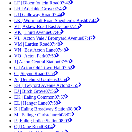
LF | Bloemfontein Road
07:42
LH | Adelaide Grove
07:43
LJ | Galloway Road
07:44
LK | Wormholt Road Shepherd's Bush
07:44
VJ | Askew Road East Acton
07:45
VK | Third Avenue
07:46
VL | Acton Vale / Bromyard Avenue
07:47
VM | Larden Road
07:48
VN | East Acton Lane
07:48
VQ | Acton Park
07:50
J | Acton Central Station
07:50
G | Acton Old Town Hall
07:52
C | Steyne Road
07:53
A | Denehurst Gardens
07:54
EH | Twyford Avenue Acton
07:55
EJ | Birch Grove
07:56
EK | Ealing Common
07:57
EL | Hanger Lane
07:58
K | Ealing Broadway Station
08:00
M | Ealing / Christchurch
08:02
P | Ealing Police Station
08:03
Q | Dane Road
08:04