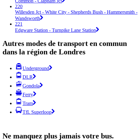
Common - Clapham Jct
220
Willesden Jct - White City - Shepherds Bush - Hammersmith -
Wandsworth
221
Edgware Station - Turnpike Lane Station
Autres modes de transport en commun
dans la région de Londres
Underground
DLR
Gondola
Ferry
Tram
TfL Superloop
Ne manquez plus jamais votre bus.