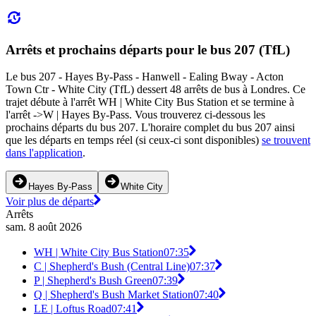
Arrêts et prochains départs pour le bus 207 (TfL)
Le bus 207 - Hayes By-Pass - Hanwell - Ealing Bway - Acton
Town Ctr - White City (TfL) dessert 48 arrêts de bus à Londres. Ce
trajet débute à l'arrêt WH | White City Bus Station et se termine à
l'arrêt ->W | Hayes By-Pass. Vous trouverez ci-dessous les
prochains départs du bus 207. L'horaire complet du bus 207 ainsi
que les départs en temps réel (si ceux-ci sont disponibles)
se trouvent
dans l'application
.
Hayes By-Pass
White City
Voir plus de départs
Arrêts
sam. 8 août 2026
WH | White City Bus Station
07:35
C | Shepherd's Bush (Central Line)
07:37
P | Shepherd's Bush Green
07:39
Q | Shepherd's Bush Market Station
07:40
LE | Loftus Road
07:41