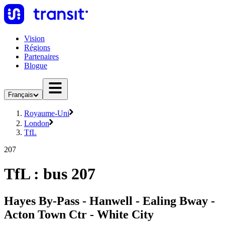
Vision
Régions
Partenaires
Blogue
Français
Royaume-Uni
London
TfL
207
TfL : bus 207
Hayes By-Pass - Hanwell - Ealing Bway -
Acton Town Ctr - White City