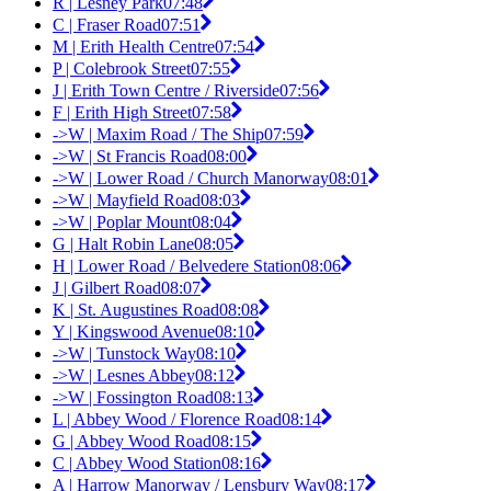
R | Lesney Park
07:48
C | Fraser Road
07:51
M | Erith Health Centre
07:54
P | Colebrook Street
07:55
J | Erith Town Centre / Riverside
07:56
F | Erith High Street
07:58
->W | Maxim Road / The Ship
07:59
->W | St Francis Road
08:00
->W | Lower Road / Church Manorway
08:01
->W | Mayfield Road
08:03
->W | Poplar Mount
08:04
G | Halt Robin Lane
08:05
H | Lower Road / Belvedere Station
08:06
J | Gilbert Road
08:07
K | St. Augustines Road
08:08
Y | Kingswood Avenue
08:10
->W | Tunstock Way
08:10
->W | Lesnes Abbey
08:12
->W | Fossington Road
08:13
L | Abbey Wood / Florence Road
08:14
G | Abbey Wood Road
08:15
C | Abbey Wood Station
08:16
A | Harrow Manorway / Lensbury Way
08:17