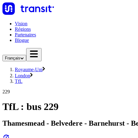
Vision
Régions
Partenaires
Blogue
Français
Royaume-Uni
London
TfL
229
TfL : bus 229
Thamesmead - Belvedere - Barnehurst - B