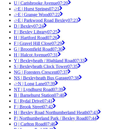
U | Carisbrooke Avenue
07:20
->E | Hurst Springs
07:21
->E | Grange Wood
07:22
->E | Parkwood Road Bexley
07:23
D | Bexley
07:24
F | Bexley Library
07:25
H | Hartford Road
07:26
F | Gravel Hill Close
07:29
G | Broomfield Road
07:30
H | Halcot Avenue
07:31
Y | Bexleyheath / Highland Road
07:33
S | Bexleyheath Clock Tower
07:35
NG | Foresters Crescent
07:37
NS | Bexleyheath Bus Garage
07:38
->N | Long Lane
07:39
NT | Lyndhurst Road
07:39
B | Barnehurst Station
07:40
E | Rydal Drive
07:41
F | Brook Street
07:42
H | Bexley Road Northumberland Heath
07:43
P | Northumberland Park / Bexley Road
07:44
Q | Carlton Road
07:46