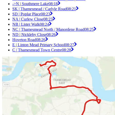
->N | Southmere Lake
08:18
SK | Thamesmead / Carlyle Road
08:21
SD | Poplar Place
08:23
NA | Curlew Close
08:23
NB | Lister Walk
08:24
NC | Thamesmead North / Manordene Road
08:25
ND | Nickleby Close
08:26
Hoveton Road
08:26
E | Linton Mead Primary School
08:27
C | Thamesmead Town Centre
08:28