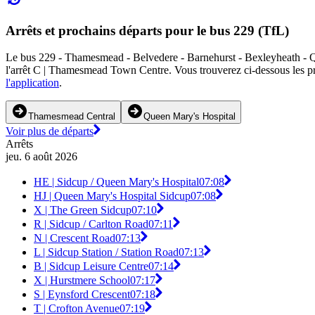
Arrêts et prochains départs pour le bus 229 (TfL)
Le bus 229 - Thamesmead - Belvedere - Barnehurst - Bexleyheath - Que
l'arrêt C | Thamesmead Town Centre. Vous trouverez ci-dessous les pro
l'application
.
Thamesmead Central
Queen Mary's Hospital
Voir plus de départs
Arrêts
jeu. 6 août 2026
HE | Sidcup / Queen Mary's Hospital
07:08
HJ | Queen Mary's Hospital Sidcup
07:08
X | The Green Sidcup
07:10
R | Sidcup / Carlton Road
07:11
N | Crescent Road
07:13
L | Sidcup Station / Station Road
07:13
B | Sidcup Leisure Centre
07:14
X | Hurstmere School
07:17
S | Eynsford Crescent
07:18
T | Crofton Avenue
07:19