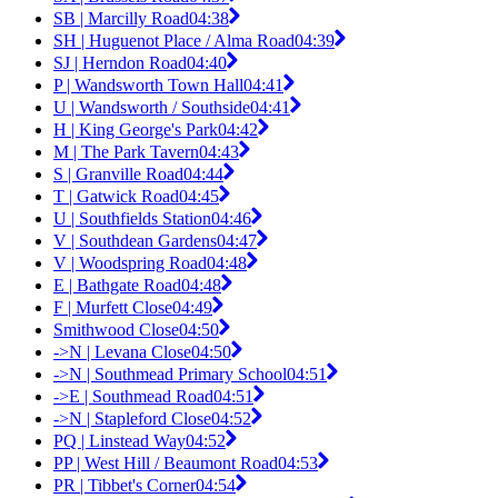
SB | Marcilly Road
04:38
SH | Huguenot Place / Alma Road
04:39
SJ | Herndon Road
04:40
P | Wandsworth Town Hall
04:41
U | Wandsworth / Southside
04:41
H | King George's Park
04:42
M | The Park Tavern
04:43
S | Granville Road
04:44
T | Gatwick Road
04:45
U | Southfields Station
04:46
V | Southdean Gardens
04:47
V | Woodspring Road
04:48
E | Bathgate Road
04:48
F | Murfett Close
04:49
Smithwood Close
04:50
->N | Levana Close
04:50
->N | Southmead Primary School
04:51
->E | Southmead Road
04:51
->N | Stapleford Close
04:52
PQ | Linstead Way
04:52
PP | West Hill / Beaumont Road
04:53
PR | Tibbet's Corner
04:54