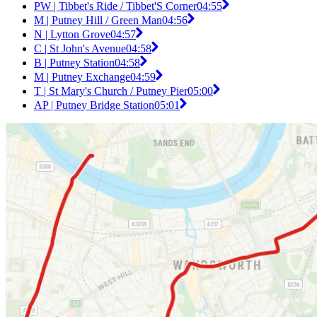
PW | Tibbet's Ride / Tibbet'S Corner
04:55
M | Putney Hill / Green Man
04:56
N | Lytton Grove
04:57
C | St John's Avenue
04:58
B | Putney Station
04:58
M | Putney Exchange
04:59
T | St Mary's Church / Putney Pier
05:00
AP | Putney Bridge Station
05:01