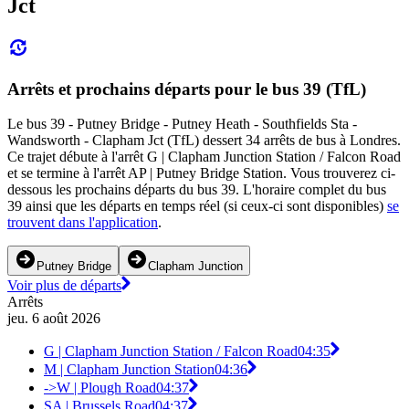
Jct
Arrêts et prochains départs pour le bus 39 (TfL)
Le bus 39 - Putney Bridge - Putney Heath - Southfields Sta -
Wandsworth - Clapham Jct (TfL) dessert 34 arrêts de bus à Londres.
Ce trajet débute à l'arrêt G | Clapham Junction Station / Falcon Road
et se termine à l'arrêt AP | Putney Bridge Station. Vous trouverez ci-
dessous les prochains départs du bus 39. L'horaire complet du bus
39 ainsi que les départs en temps réel (si ceux-ci sont disponibles)
se
trouvent dans l'application
.
Putney Bridge
Clapham Junction
Voir plus de départs
Arrêts
jeu. 6 août 2026
G | Clapham Junction Station / Falcon Road
04:35
M | Clapham Junction Station
04:36
->W | Plough Road
04:37
SA | Brussels Road
04:37