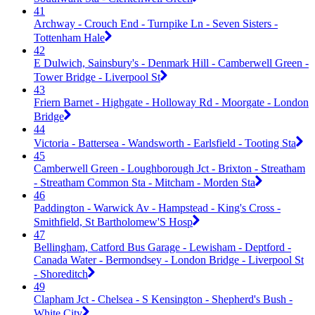
41
Archway - Crouch End - Turnpike Ln - Seven Sisters -
Tottenham Hale
42
E Dulwich, Sainsbury's - Denmark Hill - Camberwell Green -
Tower Bridge - Liverpool St
43
Friern Barnet - Highgate - Holloway Rd - Moorgate - London
Bridge
44
Victoria - Battersea - Wandsworth - Earlsfield - Tooting Sta
45
Camberwell Green - Loughborough Jct - Brixton - Streatham
- Streatham Common Sta - Mitcham - Morden Sta
46
Paddington - Warwick Av - Hampstead - King's Cross -
Smithfield, St Bartholomew'S Hosp
47
Bellingham, Catford Bus Garage - Lewisham - Deptford -
Canada Water - Bermondsey - London Bridge - Liverpool St
- Shoreditch
49
Clapham Jct - Chelsea - S Kensington - Shepherd's Bush -
White City