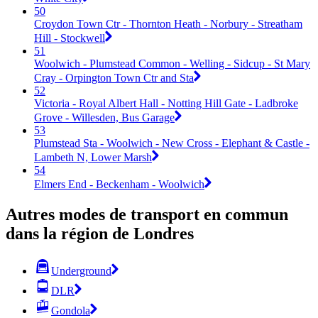
50
Croydon Town Ctr - Thornton Heath - Norbury - Streatham
Hill - Stockwell
51
Woolwich - Plumstead Common - Welling - Sidcup - St Mary
Cray - Orpington Town Ctr and Sta
52
Victoria - Royal Albert Hall - Notting Hill Gate - Ladbroke
Grove - Willesden, Bus Garage
53
Plumstead Sta - Woolwich - New Cross - Elephant & Castle -
Lambeth N, Lower Marsh
54
Elmers End - Beckenham - Woolwich
Autres modes de transport en commun
dans la région de Londres
Underground
DLR
Gondola