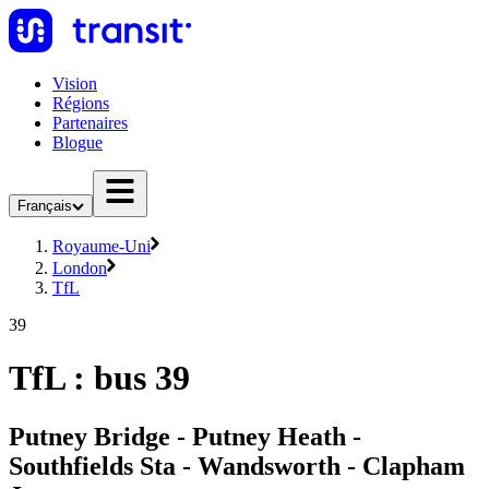
Vision
Régions
Partenaires
Blogue
Français
Royaume-Uni
London
TfL
39
TfL : bus 39
Putney Bridge - Putney Heath -
Southfields Sta - Wandsworth - Clapham