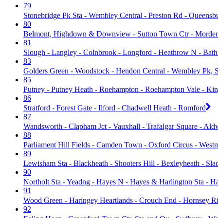
79
Stonebridge Pk Sta - Wembley Central - Preston Rd - Queensb
80
Belmont, Highdown & Downview - Sutton Town Ctr - Morden 
81
Slough - Langley - Colnbrook - Longford - Heathrow N - Bat
83
Golders Green - Woodstock - Hendon Central - Wembley Pk, St
85
Putney - Putney Heath - Roehampton - Roehampton Vale - Kin
86
Stratford - Forest Gate - Ilford - Chadwell Heath - Romford
87
Wandsworth - Clapham Jct - Vauxhall - Trafalgar Square - Al
88
Parliament Hill Fields - Camden Town - Oxford Circus - Wes
89
Lewisham Sta - Blackheath - Shooters Hill - Bexleyheath - Sl
90
Northolt Sta - Yeadng - Hayes N - Hayes & Harlington Sta - Ha
91
Wood Green - Haringey Heartlands - Crouch End - Hornsey Ris
92