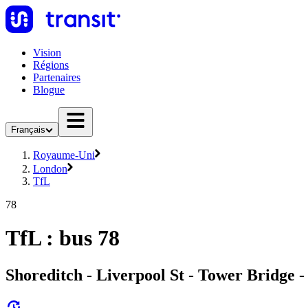
Vision
Régions
Partenaires
Blogue
Français
Royaume-Uni
London
TfL
78
TfL : bus 78
Shoreditch - Liverpool St - Tower Bridge