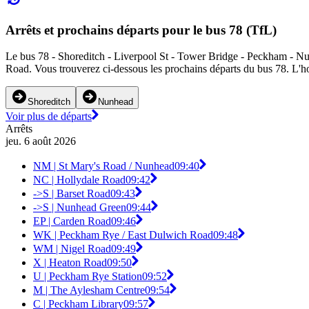
Arrêts et prochains départs pour le bus 78 (TfL)
Le bus 78 - Shoreditch - Liverpool St - Tower Bridge - Peckham - Nunh
Road. Vous trouverez ci-dessous les prochains départs du bus 78. L'hor
Shoreditch
Nunhead
Voir plus de départs
Arrêts
jeu. 6 août 2026
NM | St Mary's Road / Nunhead
09:40
NC | Hollydale Road
09:42
->S | Barset Road
09:43
->S | Nunhead Green
09:44
EP | Carden Road
09:46
WK | Peckham Rye / East Dulwich Road
09:48
WM | Nigel Road
09:49
X | Heaton Road
09:50
U | Peckham Rye Station
09:52
M | The Aylesham Centre
09:54
C | Peckham Library
09:57