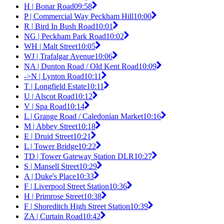
H | Bonar Road
09:58
P | Commercial Way Peckham Hill
10:00
R | Bird In Bush Road
10:01
NG | Peckham Park Road
10:02
WH | Malt Street
10:05
WJ | Trafalgar Avenue
10:06
NA | Dunton Road / Old Kent Road
10:09
->N | Lynton Road
10:11
T | Longfield Estate
10:11
U | Alscot Road
10:12
V | Spa Road
10:14
L | Grange Road / Caledonian Market
10:16
M | Abbey Street
10:18
E | Druid Street
10:21
L | Tower Bridge
10:22
TD | Tower Gateway Station DLR
10:27
S | Mansell Street
10:29
A | Duke's Place
10:33
F | Liverpool Street Station
10:36
H | Primrose Street
10:38
F | Shoreditch High Street Station
10:39
ZA | Curtain Road
10:42