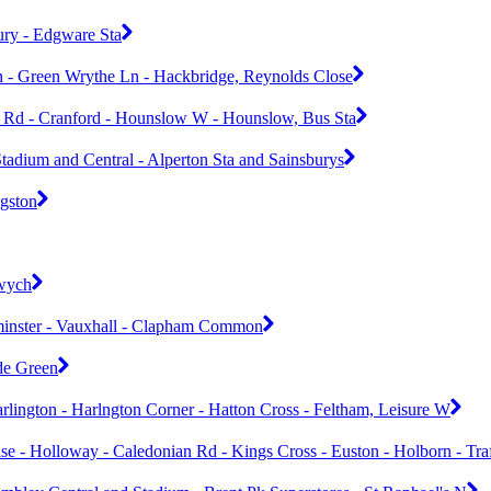
ury - Edgware Sta
- Green Wrythe Ln - Hackbridge, Reynolds Close
h Rd - Cranford - Hounslow W - Hounslow, Bus Sta
adium and Central - Alperton Sta and Sainsburys
gston
dwych
tminster - Vauxhall - Clapham Common
ade Green
rlington - Harlngton Corner - Hatton Cross - Feltham, Leisure W
e - Holloway - Caledonian Rd - Kings Cross - Euston - Holborn - Tra