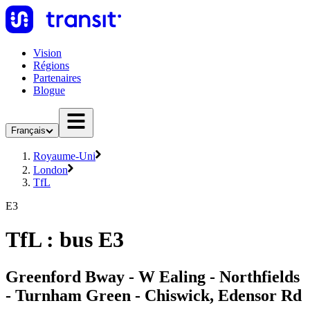
Vision
Régions
Partenaires
Blogue
Français
Royaume-Uni
London
TfL
E3
TfL : bus E3
Greenford Bway - W Ealing - Northfields
- Turnham Green - Chiswick, Edensor Rd