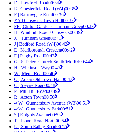
D | Lawford Road
00:34
E | Chesterfield Road (W4)
00:35
F | Barrowgate Road
00:36
YY | Chiswick Town Hall
00:37
FF | Clifton Gardens Turnham Green
00:38
II | Windmill Road / Chiswick
00:39
JJ | Turnham Green
00:41
J | Bedford Road (W4)
00:42
E | Marlborough Crescent
00:42
F | Rugby Road
00:43
G | St Peters Church Southfield Rd
00:44
H | Wilkinson Way
00:45
W | Meon Road
00:46
G | Acton Old Town Hall
00:47
C | Steyne Road
00:48
P | Mill Hill Road
00:49
R | Acton Town
00:50
->W | Gunnersbury Avenue (W3)
00:51
->W | Gunnersbury Park
00:51
S | Knights Avenue
00:53
T | Lionel Road North
00:54
U | South Ealing Road
00:55