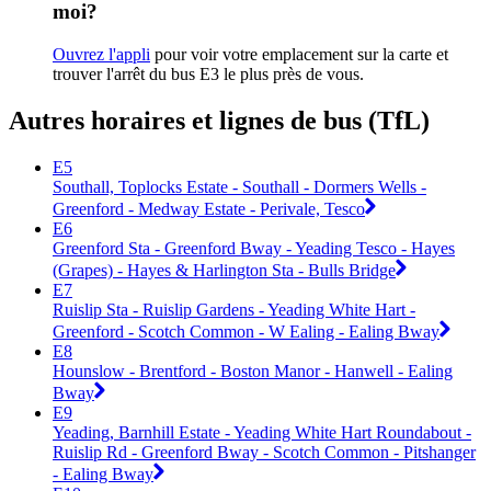
moi?
Ouvrez l'appli
pour voir votre emplacement sur la carte et
trouver l'arrêt du bus E3 le plus près de vous.
Autres horaires et lignes de bus (TfL)
E5
Southall, Toplocks Estate - Southall - Dormers Wells -
Greenford - Medway Estate - Perivale, Tesco
E6
Greenford Sta - Greenford Bway - Yeading Tesco - Hayes
(Grapes) - Hayes & Harlington Sta - Bulls Bridge
E7
Ruislip Sta - Ruislip Gardens - Yeading White Hart -
Greenford - Scotch Common - W Ealing - Ealing Bway
E8
Hounslow - Brentford - Boston Manor - Hanwell - Ealing
Bway
E9
Yeading, Barnhill Estate - Yeading White Hart Roundabout -
Ruislip Rd - Greenford Bway - Scotch Common - Pitshanger
- Ealing Bway