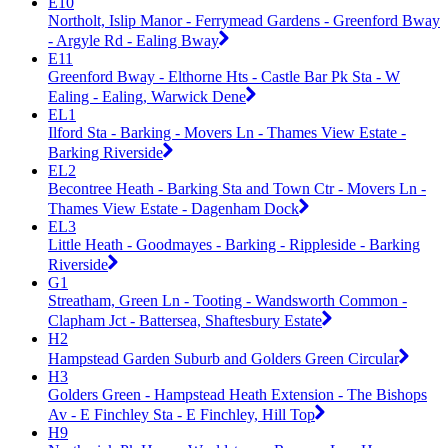
E10
Northolt, Islip Manor - Ferrymead Gardens - Greenford Bway
- Argyle Rd - Ealing Bway
E11
Greenford Bway - Elthorne Hts - Castle Bar Pk Sta - W
Ealing - Ealing, Warwick Dene
EL1
Ilford Sta - Barking - Movers Ln - Thames View Estate -
Barking Riverside
EL2
Becontree Heath - Barking Sta and Town Ctr - Movers Ln -
Thames View Estate - Dagenham Dock
EL3
Little Heath - Goodmayes - Barking - Rippleside - Barking
Riverside
G1
Streatham, Green Ln - Tooting - Wandsworth Common -
Clapham Jct - Battersea, Shaftesbury Estate
H2
Hampstead Garden Suburb and Golders Green Circular
H3
Golders Green - Hampstead Heath Extension - The Bishops
Av - E Finchley Sta - E Finchley, Hill Top
H9