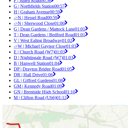
F | Julien Road
00:56
G | Northfields Station
00:57
H | Graham Avenue
00:59
->N | Hessel Road
00:59
->N | Sherwood Close
01:00
G | Dean Gardens / Mattock Lane
01:01
T | Dean Gardens / Bedford Road
01:01
V | West Ealing Broadway
01:02
->W | Michael Gaynor Close
01:03
E | Church Road (W7)
01:03
D | Nightingale Road (W7)
01:03
B | Hanwell Station
01:04
DP | Drayton Bridge Road
01:05
DR | Hall Drive
01:06
GL | Gifford Gardens
01:08
GM | Kennedy Road
01:09
GN | Brentside High School
01:10
M | Clifton Road (Ub6)
01:12