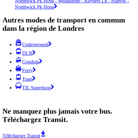
Northwick Pk Hosp - Wealdstone - Rayners Ln - Harrow -
Northwick Pk Hosp
Autres modes de transport en commun
dans la région de Londres
Underground
DLR
Gondola
Ferry
Tram
TfL Superloop
Ne manquez plus jamais votre bus.
Téléchargez Transit.
Télécharger Transit