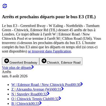
Arrêts et prochains départs pour le bus E3 (TfL)
Le bus E3 - Greenford Bway - W Ealing - Northfields - Turnham
Green - Chiswick, Edensor Rd (TfL) dessert 45 arrêts de bus à
Londres. Ce trajet débute à l'arrêt W | Edensor Road / New
Chiswick Pool et se termine à l'arrêt M | Clifton Road (Ub6). Vous
trouverez ci-dessous les prochains départs du bus E3. L'horaire
complet du bus E3 ainsi que les départs en temps réel (si ceux-ci
sont disponibles)
se trouvent dans l'application
.
Greenford Broadway
Chiswick, Edensor Road
Voir plus de départs
Arrêts
sam. 8 août 2026
W | Edensor Road / New Chiswick Pool
00:30
Z | Alexandra Avenue (W4)
00:31
N | Staveley Road
00:32
O | Chiswick Tennis Club
00:32
B | Chiswick
00:33