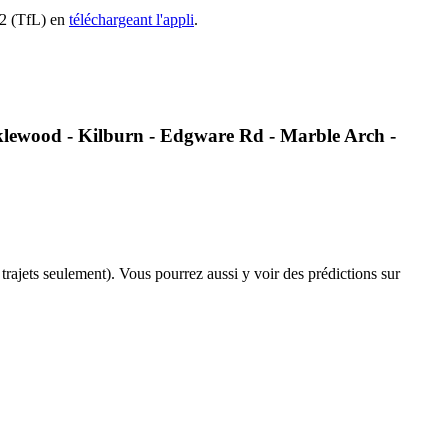
N32 (TfL) en
téléchargeant l'appli
.
cklewood - Kilburn - Edgware Rd - Marble Arch -
s trajets seulement). Vous pourrez aussi y voir des prédictions sur