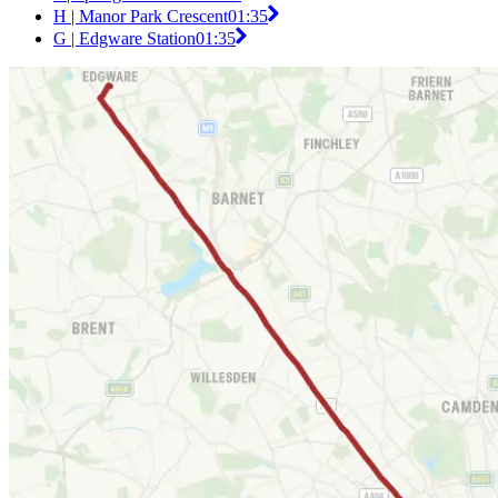
H | Manor Park Crescent
01:35
G | Edgware Station
01:35