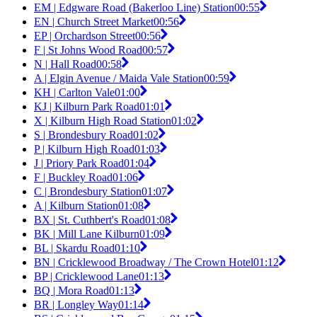
EM | Edgware Road (Bakerloo Line) Station
00:55
EN | Church Street Market
00:56
EP | Orchardson Street
00:56
F | St Johns Wood Road
00:57
N | Hall Road
00:58
A | Elgin Avenue / Maida Vale Station
00:59
KH | Carlton Vale
01:00
KJ | Kilburn Park Road
01:01
X | Kilburn High Road Station
01:02
S | Brondesbury Road
01:02
P | Kilburn High Road
01:03
J | Priory Park Road
01:04
F | Buckley Road
01:06
C | Brondesbury Station
01:07
A | Kilburn Station
01:08
BX | St. Cuthbert's Road
01:08
BK | Mill Lane Kilburn
01:09
BL | Skardu Road
01:10
BN | Cricklewood Broadway / The Crown Hotel
01:12
BP | Cricklewood Lane
01:13
BQ | Mora Road
01:13
BR | Longley Way
01:14