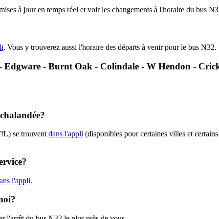
 mises à jour en temps réel et voir les changements à l'horaire du bus 
li
. Vous y trouverez aussi l'horaire des départs à venir pour le bus N32.
32 - Edgware - Burnt Oak - Colindale - W Hendon - Cri
 achalandée?
TfL) se trouvent
dans l'appli
(disponibles pour certaines villes et certain
ervice?
ns l'appli
.
moi?
r l'arrêt du bus N32 le plus près de vous.