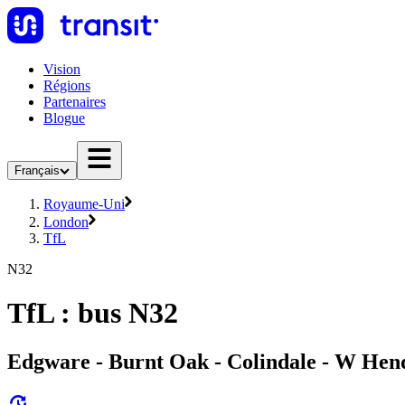
Vision
Régions
Partenaires
Blogue
Français
Royaume-Uni
London
TfL
N32
TfL : bus N32
Edgware - Burnt Oak - Colindale - W Hend