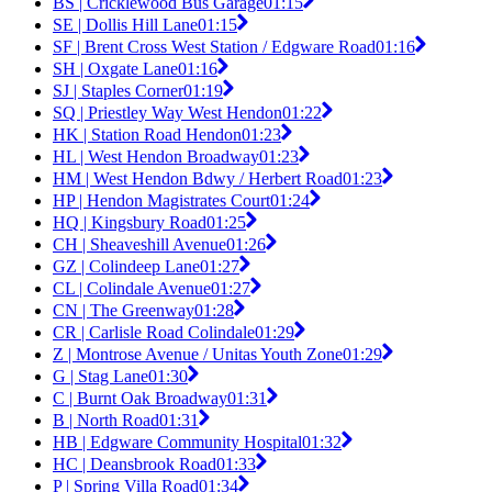
BS | Cricklewood Bus Garage
01:15
SE | Dollis Hill Lane
01:15
SF | Brent Cross West Station / Edgware Road
01:16
SH | Oxgate Lane
01:16
SJ | Staples Corner
01:19
SQ | Priestley Way West Hendon
01:22
HK | Station Road Hendon
01:23
HL | West Hendon Broadway
01:23
HM | West Hendon Bdwy / Herbert Road
01:23
HP | Hendon Magistrates Court
01:24
HQ | Kingsbury Road
01:25
CH | Sheaveshill Avenue
01:26
GZ | Colindeep Lane
01:27
CL | Colindale Avenue
01:27
CN | The Greenway
01:28
CR | Carlisle Road Colindale
01:29
Z | Montrose Avenue / Unitas Youth Zone
01:29
G | Stag Lane
01:30
C | Burnt Oak Broadway
01:31
B | North Road
01:31
HB | Edgware Community Hospital
01:32
HC | Deansbrook Road
01:33
P | Spring Villa Road
01:34