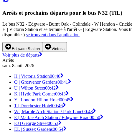
Arrêts et prochains départs pour le bus N32 (TfL)
Le bus N32 - Edgware - Burnt Oak - Colindale - W Hendon - Cricklewo
H | Victoria Station et se termine à l'arrêt G | Edgware Station. Vous
disponibles)
se trouvent dans l'application
.
Edgware Station
Victoria
Voir plus de départs
Arrêts
sam. 8 août 2026
H | Victoria Station
00:40
Q | Grosvenor Gardens
00:41
U | Wilton Street
00:42
K | Hyde Park Corner
00:43
Y | London Hilton Hotel
00:45
T | Dorchester Hotel
00:46
W | Marble Arch Station / Park Lane
00:48
E | Marble Arch Station / Edgware Road
00:50
EJ | George Street
00:53
EL | Sussex Gardens
00:54