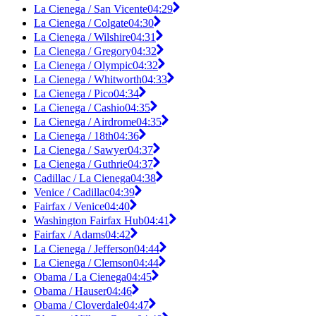
La Cienega / San Vicente
04:29
La Cienega / Colgate
04:30
La Cienega / Wilshire
04:31
La Cienega / Gregory
04:32
La Cienega / Olympic
04:32
La Cienega / Whitworth
04:33
La Cienega / Pico
04:34
La Cienega / Cashio
04:35
La Cienega / Airdrome
04:35
La Cienega / 18th
04:36
La Cienega / Sawyer
04:37
La Cienega / Guthrie
04:37
Cadillac / La Cienega
04:38
Venice / Cadillac
04:39
Fairfax / Venice
04:40
Washington Fairfax Hub
04:41
Fairfax / Adams
04:42
La Cienega / Jefferson
04:44
La Cienega / Clemson
04:44
Obama / La Cienega
04:45
Obama / Hauser
04:46
Obama / Cloverdale
04:47