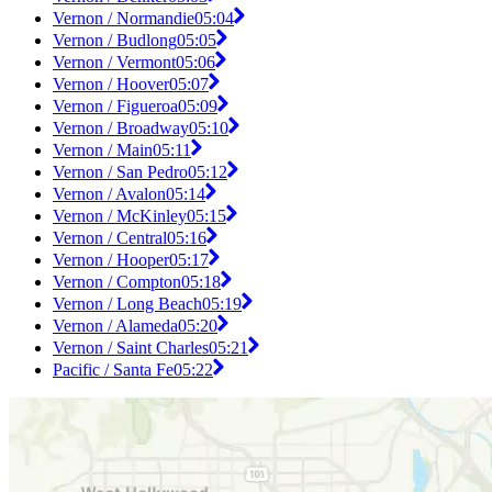
Vernon / Normandie
05:04
Vernon / Budlong
05:05
Vernon / Vermont
05:06
Vernon / Hoover
05:07
Vernon / Figueroa
05:09
Vernon / Broadway
05:10
Vernon / Main
05:11
Vernon / San Pedro
05:12
Vernon / Avalon
05:14
Vernon / McKinley
05:15
Vernon / Central
05:16
Vernon / Hooper
05:17
Vernon / Compton
05:18
Vernon / Long Beach
05:19
Vernon / Alameda
05:20
Vernon / Saint Charles
05:21
Pacific / Santa Fe
05:22