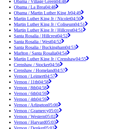
Obama / Village Green
04:48
Obama / La Brea
04:48
Obama / Martin Luther King Jr
04:49
Martin Luther King Jr / Nicolet
04:50
Martin Luther King Jr / Coliseum
04:51
Martin Luther King Jr / Hillcrest
04:51
Santa Rosalia / Hillcrest
04:52
Santa Rosalia / West
04:52
Santa Rosalia / Buckingham
04:53
Marlton / Santa Rosalia
04:54
Martin Luther King Jr / Crenshaw
04:55
Crenshaw / Stocker
04:56
Crenshaw / Homeland
04:57
Vernon / Leimert
04:57
Vernon / 11th
04:58
Vernon / 8th
04:58
Vernon / 6th
04:59
Vernon / 4th
04:59
Vernon / Arlington
05:00
Vernon / Gramercy
05:01
Vernon / Western
05:02
Vernon / Harvard
05:03
Vernon / Denker
05:03