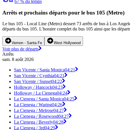
67 % du temps
Arrêts et prochains départs pour le bus 105 (Metro)
Le bus 105 - Local Line (Metro) dessert 73 arrêts de bus à Los Angeles.
départs du bus 105. L'horaire complet du bus 105 ainsi que les départs
Vernon - Santa Fe
West Hollywood
Voir plus de départs
Arrêts
sam. 8 août 2026
San Vicente / Santa Monica
04:21
San Vicente / Cynthia
04:21
San Vicente / Sunset
04:22
Holloway / Hancock
04:23
Holloway / La Cienega
04:24
La Cienega / Santa Monica
04:25
La Cienega / Waring
04:26
La Cienega / Melrose
04:27
La Cienega / Rosewood
04:27
La Cienega / Beverly
04:28
La Cienega / 3rd
04:29