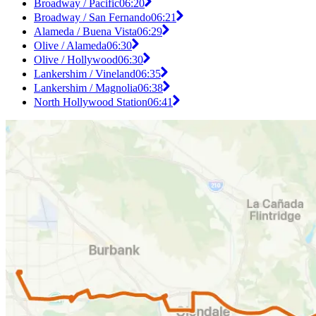
Broadway / Pacific
06:20
Broadway / San Fernando
06:21
Alameda / Buena Vista
06:29
Olive / Alameda
06:30
Olive / Hollywood
06:30
Lankershim / Vineland
06:35
Lankershim / Magnolia
06:38
North Hollywood Station
06:41