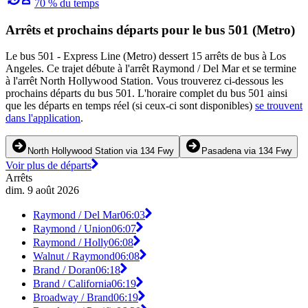
70 % du temps
Arrêts et prochains départs pour le bus 501 (Metro)
Le bus 501 - Express Line (Metro) dessert 15 arrêts de bus à Los
Angeles. Ce trajet débute à l'arrêt Raymond / Del Mar et se termine
à l'arrêt North Hollywood Station. Vous trouverez ci-dessous les
prochains départs du bus 501. L'horaire complet du bus 501 ainsi
que les départs en temps réel (si ceux-ci sont disponibles)
se trouvent
dans l'application
.
North Hollywood Station via 134 Fwy
Pasadena via 134 Fwy
Voir plus de départs
Arrêts
dim. 9 août 2026
Raymond / Del Mar
06:03
Raymond / Union
06:07
Raymond / Holly
06:08
Walnut / Raymond
06:08
Brand / Doran
06:18
Brand / California
06:19
Broadway / Brand
06:19