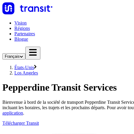
Vision
Régions
Partenaires
Blogue
Français
États-Unis
Los Angeles
Pepperdine Transit Services
Bienvenue à bord de la société de transport Pepperdine Transit Servic
incluant les horaires, les trajets et les prochains départs. Pour avoir 
application
.
Télécharger Transit