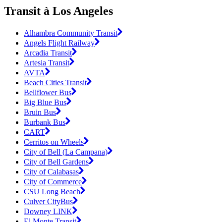
Transit à Los Angeles
Alhambra Community Transit
Angels Flight Railway
Arcadia Transit
Artesia Transit
AVTA
Beach Cities Transit
Bellflower Bus
Big Blue Bus
Bruin Bus
Burbank Bus
CART
Cerritos on Wheels
City of Bell (La Campana)
City of Bell Gardens
City of Calabasas
City of Commerce
CSU Long Beach
Culver CityBus
Downey LINK
El Monte Transit