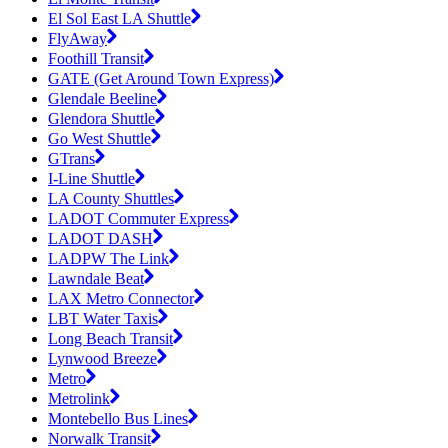
El Sol East LA Shuttle
FlyAway
Foothill Transit
GATE (Get Around Town Express)
Glendale Beeline
Glendora Shuttle
Go West Shuttle
GTrans
I-Line Shuttle
LA County Shuttles
LADOT Commuter Express
LADOT DASH
LADPW The Link
Lawndale Beat
LAX Metro Connector
LBT Water Taxis
Long Beach Transit
Lynwood Breeze
Metro
Metrolink
Montebello Bus Lines
Norwalk Transit