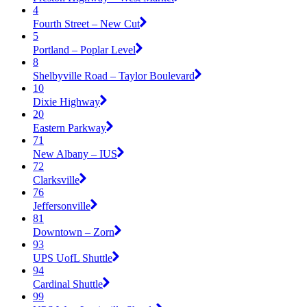
4
Fourth Street – New Cut
5
Portland – Poplar Level
8
Shelbyville Road – Taylor Boulevard
10
Dixie Highway
20
Eastern Parkway
71
New Albany – IUS
72
Clarksville
76
Jeffersonville
81
Downtown – Zorn
93
UPS UofL Shuttle
94
Cardinal Shuttle
99