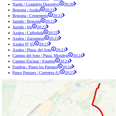
Nardo / Complejo Deportivo
20:20
Begonia / Azalea
20:21
Begonia / Cementerio
20:21
Jazmín / Begonia
20:22
Jazmín / Iris
20:22
Azalea / Caléndula
20:22
Azalea / Zarzamora
20:23
Azalea Nº 65
20:23
Azalea / Plaza. del Soto
20:23
Camino del Soto / Plaza. Moraleja
20:24
Camino Encinar / Estafeta
20:24
Estafeta / Paseo los Parques
20:24
Paseo Parques / Carretera A1
20:25