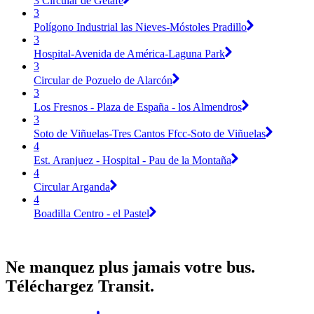
3 Circular de Getafe
3
Polígono Industrial las Nieves-Móstoles Pradillo
3
Hospital-Avenida de América-Laguna Park
3
Circular de Pozuelo de Alarcón
3
Los Fresnos - Plaza de España - los Almendros
3
Soto de Viñuelas-Tres Cantos Ffcc-Soto de Viñuelas
4
Est. Aranjuez - Hospital - Pau de la Montaña
4
Circular Arganda
4
Boadilla Centro - el Pastel
Ne manquez plus jamais votre bus.
Téléchargez Transit.