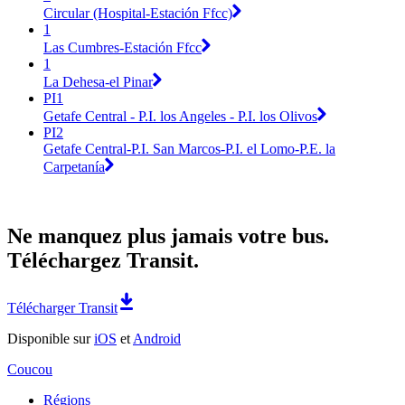
Circular (Hospital-Estación Ffcc)
1
Las Cumbres-Estación Ffcc
1
La Dehesa-el Pinar
PI1
Getafe Central - P.I. los Angeles - P.I. los Olivos
PI2
Getafe Central-P.I. San Marcos-P.I. el Lomo-P.E. la
Carpetanía
Ne manquez plus jamais votre bus.
Téléchargez Transit.
Télécharger Transit
Disponible sur
iOS
et
Android
Coucou
Régions