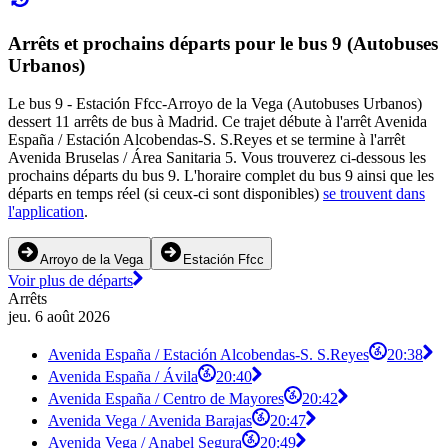
Arrêts et prochains départs pour le bus 9 (Autobuses
Urbanos)
Le bus 9 - Estación Ffcc-Arroyo de la Vega (Autobuses Urbanos)
dessert 11 arrêts de bus à Madrid. Ce trajet débute à l'arrêt Avenida
España / Estación Alcobendas-S. S.Reyes et se termine à l'arrêt
Avenida Bruselas / Área Sanitaria 5. Vous trouverez ci-dessous les
prochains départs du bus 9. L'horaire complet du bus 9 ainsi que les
départs en temps réel (si ceux-ci sont disponibles)
se trouvent dans
l'application
.
Arroyo de la Vega
Estación Ffcc
Voir plus de départs
Arrêts
jeu. 6 août 2026
Avenida España / Estación Alcobendas-S. S.Reyes
20:38
Avenida España / Ávila
20:40
Avenida España / Centro de Mayores
20:42
Avenida Vega / Avenida Barajas
20:47
Avenida Vega / Anabel Segura
20:49