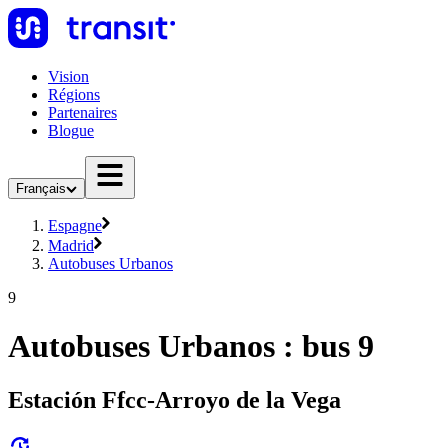
Vision
Régions
Partenaires
Blogue
Français
Espagne
Madrid
Autobuses Urbanos
9
Autobuses Urbanos : bus 9
Estación Ffcc-Arroyo de la Vega