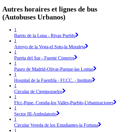
Autres horaires et lignes de bus
(Autobuses Urbanos)
1
Barrio de la Luna - Rivas Pueblo
1
Arroyo de la Vega-el Soto-la Moraleja
1
Puerta del Sur - Fuente Cisneros
1
Paseo de Madrid-Olivar-Parque-las Lomas
1
Hospital de la Fuenfría - Ff.CC. - Instituto
1
Circular de Ciempozuelos
1
Ffcc-Pque. Coruña-los Valles-Pueblo-Urbanizaciones
1
Sector III-Ambulatorio
1
Circular Vereda de los Estudiantes-la Fortuna
1