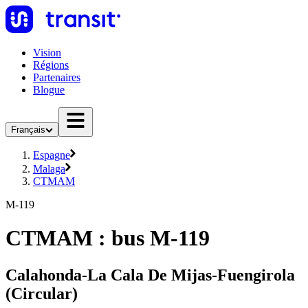
Vision
Régions
Partenaires
Blogue
Français
Espagne
Malaga
CTMAM
M-119
CTMAM : bus M-119
Calahonda-La Cala De Mijas-Fuengirola
(Circular)