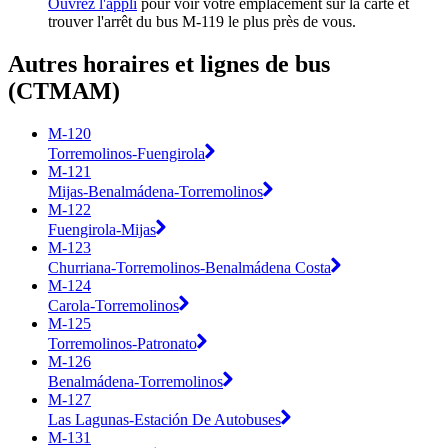
Ouvrez l'appli
pour voir votre emplacement sur la carte et
trouver l'arrêt du bus M-119 le plus près de vous.
Autres horaires et lignes de bus
(CTMAM)
M-120
Torremolinos-Fuengirola
M-121
Mijas-Benalmádena-Torremolinos
M-122
Fuengirola-Mijas
M-123
Churriana-Torremolinos-Benalmádena Costa
M-124
Carola-Torremolinos
M-125
Torremolinos-Patronato
M-126
Benalmádena-Torremolinos
M-127
Las Lagunas-Estación De Autobuses
M-131