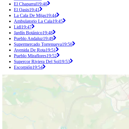
El Chaparral
19:40
El Oasis
19:41
La Cala De Mijas
19:44
Ambulatorio La Cala
19:45
Lidl
19:47
Jardín Botánico
19:48
Pueblo Andaluz
19:49
Supermercado Torrenueva
19:50
Avenida De Rota
19:51
Pueblo Miraflores
19:52
Supercor Riviera Del Sol
19:53
Escorpión
19:54