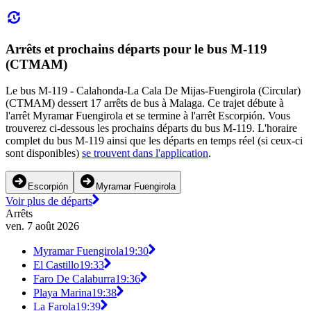
Arrêts et prochains départs pour le bus M-119
(CTMAM)
Le bus M-119 - Calahonda-La Cala De Mijas-Fuengirola (Circular)
(CTMAM) dessert 17 arrêts de bus à Malaga. Ce trajet débute à
l'arrêt Myramar Fuengirola et se termine à l'arrêt Escorpión. Vous
trouverez ci-dessous les prochains départs du bus M-119. L'horaire
complet du bus M-119 ainsi que les départs en temps réel (si ceux-ci
sont disponibles)
se trouvent dans l'application
.
Escorpión
Myramar Fuengirola
Voir plus de départs
Arrêts
ven. 7 août 2026
Myramar Fuengirola
19:30
El Castillo
19:33
Faro De Calaburra
19:36
Playa Marina
19:38
La Farola
19:39