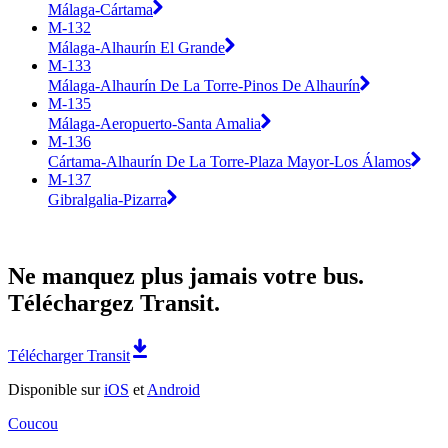
Málaga-Cártama
M-132
Málaga-Alhaurín El Grande
M-133
Málaga-Alhaurín De La Torre-Pinos De Alhaurín
M-135
Málaga-Aeropuerto-Santa Amalia
M-136
Cártama-Alhaurín De La Torre-Plaza Mayor-Los Álamos
M-137
Gibralgalia-Pizarra
Ne manquez plus jamais votre bus.
Téléchargez Transit.
Télécharger Transit
Disponible sur
iOS
et
Android
Coucou