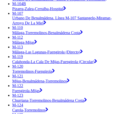
M-104B
Pizarra-Zalea-Cerralba-Hospital
M-107
Urbano De Benalmádena. Línea M-107 Santangelo-Miramar-
Arroyo De La Miel
M-110
Málaga-Torremolinos-Benalmádena Costa
M-112
Málaga-Mijas
M-113
Málaga-Las Lagunas-Fuengirola (Directo)
M-119
Calahonda-La Cala De Mijas-Fuengirola (Circular)
M-120
Torremolinos-Fuengirola
M-121
Mijas-Benalmádena-Torremolinos
M-122
Fuengirola-Mijas
M-123
Churriana-Torremolinos-Benalmádena Costa
M-124
Carola-Torremolinos