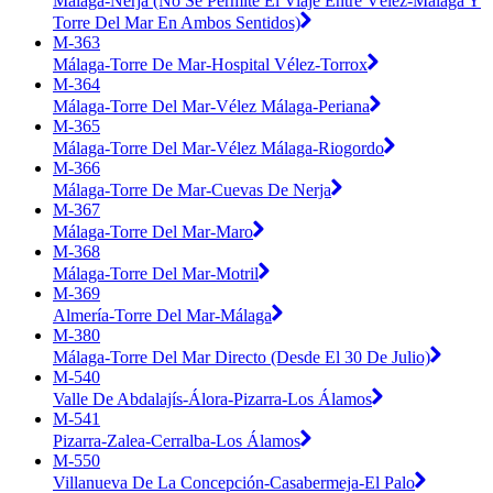
Málaga-Nerja (No Se Permite El Viaje Entre Vélez-Málaga Y
Torre Del Mar En Ambos Sentidos)
M-363
Málaga-Torre De Mar-Hospital Vélez-Torrox
M-364
Málaga-Torre Del Mar-Vélez Málaga-Periana
M-365
Málaga-Torre Del Mar-Vélez Málaga-Riogordo
M-366
Málaga-Torre De Mar-Cuevas De Nerja
M-367
Málaga-Torre Del Mar-Maro
M-368
Málaga-Torre Del Mar-Motril
M-369
Almería-Torre Del Mar-Málaga
M-380
Málaga-Torre Del Mar Directo (Desde El 30 De Julio)
M-540
Valle De Abdalajís-Álora-Pizarra-Los Álamos
M-541
Pizarra-Zalea-Cerralba-Los Álamos
M-550
Villanueva De La Concepción-Casabermeja-El Palo