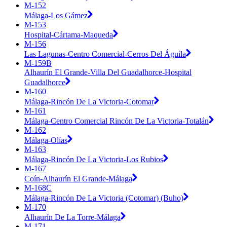
M-152
Málaga-Los Gámez
M-153
Hospital-Cártama-Maqueda
M-156
Las Lagunas-Centro Comercial-Cerros Del Águila
M-159B
Alhaurín El Grande-Villa Del Guadalhorce-Hospital
Guadalhorce
M-160
Málaga-Rincón De La Victoria-Cotomar
M-161
Málaga-Centro Comercial Rincón De La Victoria-Totalán
M-162
Málaga-Olías
M-163
Málaga-Rincón De La Victoria-Los Rubios
M-167
Coín-Alhaurín El Grande-Málaga
M-168C
Málaga-Rincón De La Victoria (Cotomar) (Buho)
M-170
Alhaurín De La Torre-Málaga
M-171