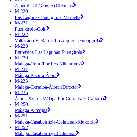
Alhaurín El Grande (Circular)
M-220
Las Lagunas-Fuengirola-Marbella
M-221
Fuengirola-Coín
M-222
Valtocado-El Barrio-La Alquería-Fuengirola
M-223
Entrerríos-Las Lagunas-Fuengirola
M-230
Málaga-Coín (Por Los Alhaurines)
M-231
Málaga-Pizarra-Álora
M-233
Málaga-Cerralba-Álora (Directo)
M-235
Álora-Pizarra-Málaga Por Cerralba Y Cártama
M-250
Málaga-Almogía
M-251
Málaga-Casabermeja-Colmenar-Riogordo
M-252
Málaga-Casabermeja-Colmenar