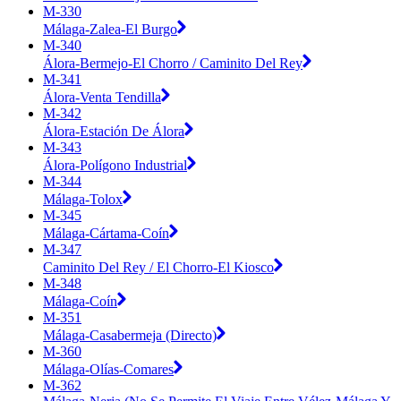
M-330
Málaga-Zalea-El Burgo
M-340
Álora-Bermejo-El Chorro / Caminito Del Rey
M-341
Álora-Venta Tendilla
M-342
Álora-Estación De Álora
M-343
Álora-Polígono Industrial
M-344
Málaga-Tolox
M-345
Málaga-Cártama-Coín
M-347
Caminito Del Rey / El Chorro-El Kiosco
M-348
Málaga-Coín
M-351
Málaga-Casabermeja (Directo)
M-360
Málaga-Olías-Comares
M-362