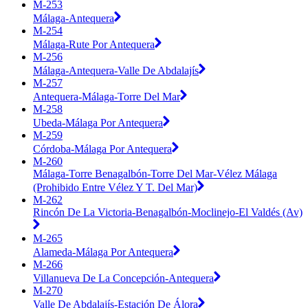
M-253
Málaga-Antequera
M-254
Málaga-Rute Por Antequera
M-256
Málaga-Antequera-Valle De Abdalajís
M-257
Antequera-Málaga-Torre Del Mar
M-258
Ubeda-Málaga Por Antequera
M-259
Córdoba-Málaga Por Antequera
M-260
Málaga-Torre Benagalbón-Torre Del Mar-Vélez Málaga
(Prohibido Entre Vélez Y T. Del Mar)
M-262
Rincón De La Victoria-Benagalbón-Moclinejo-El Valdés (Av)
M-265
Alameda-Málaga Por Antequera
M-266
Villanueva De La Concepción-Antequera
M-270
Valle De Abdalajís-Estación De Álora