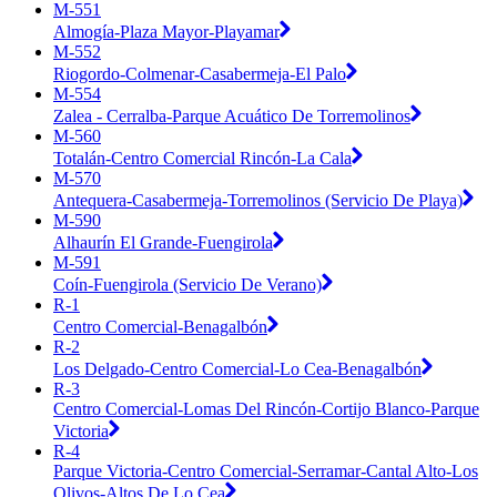
M-551
Almogía-Plaza Mayor-Playamar
M-552
Riogordo-Colmenar-Casabermeja-El Palo
M-554
Zalea - Cerralba-Parque Acuático De Torremolinos
M-560
Totalán-Centro Comercial Rincón-La Cala
M-570
Antequera-Casabermeja-Torremolinos (Servicio De Playa)
M-590
Alhaurín El Grande-Fuengirola
M-591
Coín-Fuengirola (Servicio De Verano)
R-1
Centro Comercial-Benagalbón
R-2
Los Delgado-Centro Comercial-Lo Cea-Benagalbón
R-3
Centro Comercial-Lomas Del Rincón-Cortijo Blanco-Parque
Victoria
R-4
Parque Victoria-Centro Comercial-Serramar-Cantal Alto-Los
Olivos-Altos De Lo Cea