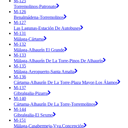
M-125
Torremolinos-Patronato
M-126
Benalmádena-Torremolinos
M-127
Las Lagunas-Estación De Autobuses
M-131
Málaga-Cártama
M-132
Málaga-Alhaurín El Grande
M-133
Málaga-Alhaurín De La Torre-Pinos De Alhaurín
M-135
Málaga-Aeropuerto-Santa Amalia
M-136
Cártama-Alhaurín De La Torre-Plaza Mayor-Los Álamos
M-137
Gibralgalia-Pizarra
M-140
Cártama-Alhaurín De La Torre-Torremolinos
M-144
Gibralgalia-El Sexmo
M-151
Málaga-Casabermeja-Vva.Concepción