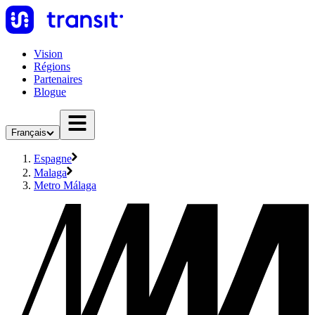
Vision
Régions
Partenaires
Blogue
Français
Espagne
Malaga
Metro Málaga