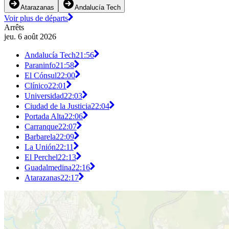
Atarazanas
Andalucía Tech
Voir plus de départs
Arrêts
jeu. 6 août 2026
Andalucía Tech
21:56
Paraninfo
21:58
El Cónsul
22:00
Clínico
22:01
Universidad
22:03
Ciudad de la Justicia
22:04
Portada Alta
22:06
Carranque
22:07
Barbarela
22:09
La Unión
22:11
El Perchel
22:13
Guadalmedina
22:16
Atarazanas
22:17