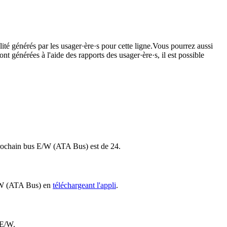
ité générés par les usager·ère·s pour cette ligne.Vous pourrez aussi
nt générées à l'aide des rapports des usager·ère·s, il est possible
e prochain bus E/W (ATA Bus) est de 24.
 E/W (ATA Bus) en
téléchargeant l'appli
.
 E/W.