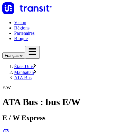
Vision
Régions
Partenaires
Blogue
Français
États-Unis
Manhattan
ATA Bus
E/W
ATA Bus : bus E/W
E / W Express