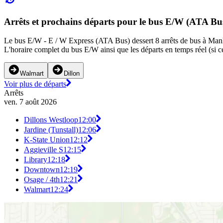
Arrêts et prochains départs pour le bus E/W (ATA Bu
Le bus E/W - E / W Express (ATA Bus) dessert 8 arrêts de bus à Manhat
L'horaire complet du bus E/W ainsi que les départs en temps réel (si c
Walmart
Dillon
Voir plus de départs
Arrêts
ven. 7 août 2026
Dillons Westloop
12:00
Jardine (Tunstall)
12:06
K-State Union
12:12
Aggieville S
12:15
Library
12:18
Downtown
12:19
Osage / 4th
12:21
Walmart
12:24