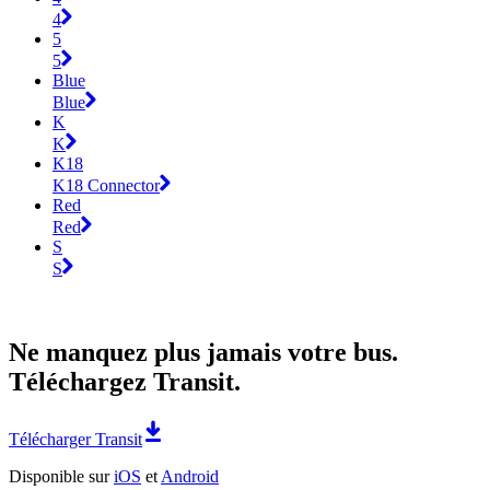
4
5
5
Blue
Blue
K
K
K18
K18 Connector
Red
Red
S
S
Ne manquez plus jamais votre bus.
Téléchargez Transit.
Télécharger Transit
Disponible sur
iOS
et
Android