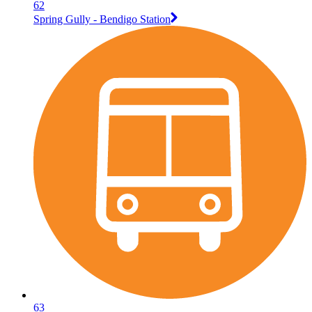
62
Spring Gully - Bendigo Station
63