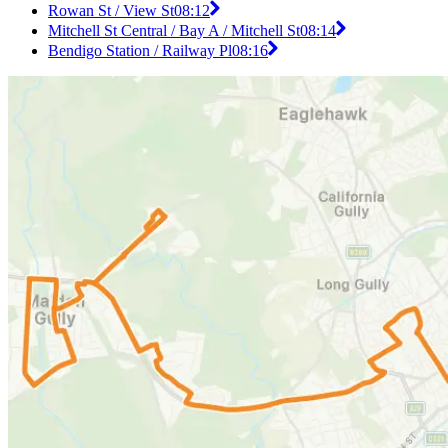
Rowan St / View St
08:12
Mitchell St Central / Bay A / Mitchell St
08:14
Bendigo Station / Railway Pl
08:16