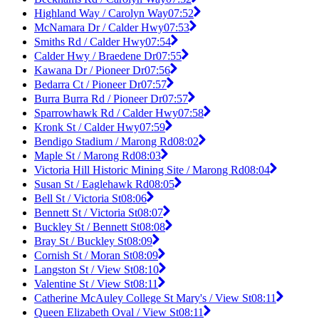
Highland Way / Carolyn Way
07:52
McNamara Dr / Calder Hwy
07:53
Smiths Rd / Calder Hwy
07:54
Calder Hwy / Braedene Dr
07:55
Kawana Dr / Pioneer Dr
07:56
Bedarra Ct / Pioneer Dr
07:57
Burra Burra Rd / Pioneer Dr
07:57
Sparrowhawk Rd / Calder Hwy
07:58
Kronk St / Calder Hwy
07:59
Bendigo Stadium / Marong Rd
08:02
Maple St / Marong Rd
08:03
Victoria Hill Historic Mining Site / Marong Rd
08:04
Susan St / Eaglehawk Rd
08:05
Bell St / Victoria St
08:06
Bennett St / Victoria St
08:07
Buckley St / Bennett St
08:08
Bray St / Buckley St
08:09
Cornish St / Moran St
08:09
Langston St / View St
08:10
Valentine St / View St
08:11
Catherine McAuley College St Mary's / View St
08:11
Queen Elizabeth Oval / View St
08:11