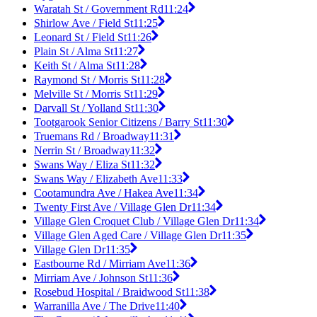
Waratah St / Government Rd
11:24
Shirlow Ave / Field St
11:25
Leonard St / Field St
11:26
Plain St / Alma St
11:27
Keith St / Alma St
11:28
Raymond St / Morris St
11:28
Melville St / Morris St
11:29
Darvall St / Yolland St
11:30
Tootgarook Senior Citizens / Barry St
11:30
Truemans Rd / Broadway
11:31
Nerrin St / Broadway
11:32
Swans Way / Eliza St
11:32
Swans Way / Elizabeth Ave
11:33
Cootamundra Ave / Hakea Ave
11:34
Twenty First Ave / Village Glen Dr
11:34
Village Glen Croquet Club / Village Glen Dr
11:34
Village Glen Aged Care / Village Glen Dr
11:35
Village Glen Dr
11:35
Eastbourne Rd / Mirriam Ave
11:36
Mirriam Ave / Johnson St
11:36
Rosebud Hospital / Braidwood St
11:38
Warranilla Ave / The Drive
11:40