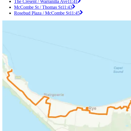
The Cresent / Warranilla Ave
11:41
McCombe St / Thomas St
11:43
Rosebud Plaza / McCombe St
11:45