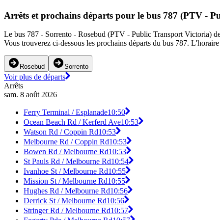
Arrêts et prochains départs pour le bus 787 (PTV - Pu
Le bus 787 - Sorrento - Rosebud (PTV - Public Transport Victoria) des
Vous trouverez ci-dessous les prochains départs du bus 787. L'horaire 
Rosebud
Sorrento
Voir plus de départs
Arrêts
sam. 8 août 2026
Ferry Terminal / Esplanade
10:50
Ocean Beach Rd / Kerferd Ave
10:53
Watson Rd / Coppin Rd
10:53
Melbourne Rd / Coppin Rd
10:53
Bowen Rd / Melbourne Rd
10:53
St Pauls Rd / Melbourne Rd
10:54
Ivanhoe St / Melbourne Rd
10:55
Mission St / Melbourne Rd
10:55
Hughes Rd / Melbourne Rd
10:56
Derrick St / Melbourne Rd
10:56
Stringer Rd / Melbourne Rd
10:57