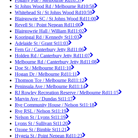
Fogarty Pde / Melbourne Rd
10:57
St Johns Wood Rd / Melbourne Rd
10:58
Whitehead St / St Johns Wood Rd
10:59
Blairgowrie SC / St Johns Wood Rd
11:00
Revell St / Point Nepean Rd
11:00
Blairgowrie Hall / William Rd
11:02
Kooringal Rd / Kennedy St
11:03
Adelaide St / Grant St
11:03
Fern Gr / Canterbury Jetty Rd
11:06
Holden Rd / Canterbury Jetty Rd
11:07
Melbourne Rd / Canterbury Jetty Rd
11:08
Doe St / Melbourne Rd
11:10
Hogan Dr / Melbourne Rd
11:11
Thomson Tce / Melbourne Rd
11:12
Peninsula Ave / Melbourne Rd
11:14
RJ Rowley Recreation Reserve / Melbourne Rd
11:15
Marvin Ave / Dundas St
11:17
Rye Community House / Nelson St
11:18
Rye RSL / Nelson St
11:19
Nelson St / Lyons St
11:19
Lyons St / Sullivan St
11:20
Ozone St / Bimble St
11:21
Hygeia St / Point Nepean Rd
11:23