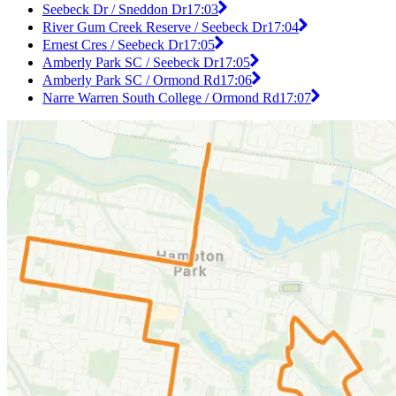
Seebeck Dr / Sneddon Dr
17:03
River Gum Creek Reserve / Seebeck Dr
17:04
Ernest Cres / Seebeck Dr
17:05
Amberly Park SC / Seebeck Dr
17:05
Amberly Park SC / Ormond Rd
17:06
Narre Warren South College / Ormond Rd
17:07