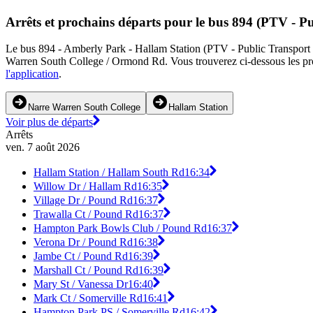
Arrêts et prochains départs pour le bus 894 (PTV - Pu
Le bus 894 - Amberly Park - Hallam Station (PTV - Public Transport Vic
Warren South College / Ormond Rd. Vous trouverez ci-dessous les proc
l'application
.
Narre Warren South College
Hallam Station
Voir plus de départs
Arrêts
ven. 7 août 2026
Hallam Station / Hallam South Rd
16:34
Willow Dr / Hallam Rd
16:35
Village Dr / Pound Rd
16:37
Trawalla Ct / Pound Rd
16:37
Hampton Park Bowls Club / Pound Rd
16:37
Verona Dr / Pound Rd
16:38
Jambe Ct / Pound Rd
16:39
Marshall Ct / Pound Rd
16:39
Mary St / Vanessa Dr
16:40
Mark Ct / Somerville Rd
16:41
Hampton Park PS / Somerville Rd
16:42