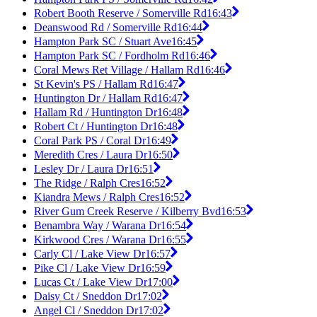
Robert Booth Reserve / Somerville Rd
16:43
Deanswood Rd / Somerville Rd
16:44
Hampton Park SC / Stuart Ave
16:45
Hampton Park SC / Fordholm Rd
16:46
Coral Mews Ret Village / Hallam Rd
16:46
St Kevin's PS / Hallam Rd
16:47
Huntington Dr / Hallam Rd
16:47
Hallam Rd / Huntington Dr
16:48
Robert Ct / Huntington Dr
16:48
Coral Park PS / Coral Dr
16:49
Meredith Cres / Laura Dr
16:50
Lesley Dr / Laura Dr
16:51
The Ridge / Ralph Cres
16:52
Kiandra Mews / Ralph Cres
16:52
River Gum Creek Reserve / Kilberry Bvd
16:53
Benambra Way / Warana Dr
16:54
Kirkwood Cres / Warana Dr
16:55
Carly Cl / Lake View Dr
16:57
Pike Cl / Lake View Dr
16:59
Lucas Ct / Lake View Dr
17:00
Daisy Ct / Sneddon Dr
17:02
Angel Cl / Sneddon Dr
17:02